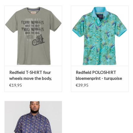
Redfield T-SHIRT four
Redfield POLOSHIRT
wheels move the body,
bloemenprint - turquoise
two wheels move the
€19,95
€39,95
soul - grijs