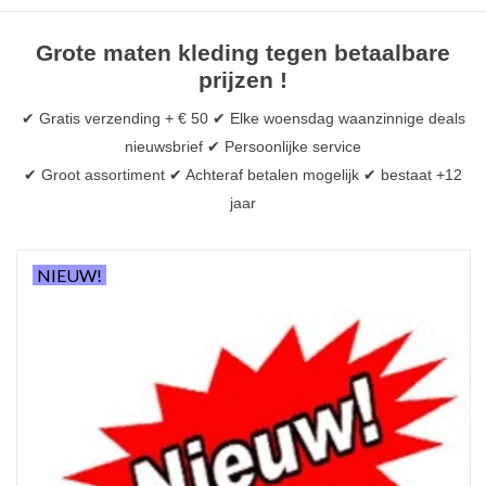
OVERHEMDEN
Grote maten kleding tegen betaalbare
prijzen !
ONDERGOED
✔ Gratis verzending + € 50 ✔ Elke woensdag waanzinnige deals
nieuwsbrief ✔ Persoonlijke service
BROEKEN / SHORTS
✔ Groot assortiment ✔ Achteraf betalen mogelijk ✔ bestaat +12
jaar
BODYWARMERS
NIEUW!
DENIM / SPIJKERGOED
FLEECES
TRUIEN / VESTEN
JACKS / JASSEN