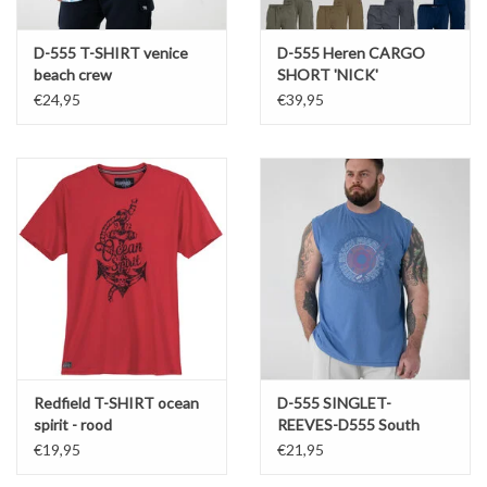
D-555 T-SHIRT venice
D-555 Heren CARGO
beach crew
SHORT 'NICK'
€24,95
€39,95
Redfield T-SHIRT ocean
D-555 SINGLET-
spirit - rood
REEVES-D555 South
Beach Miami
€19,95
€21,95