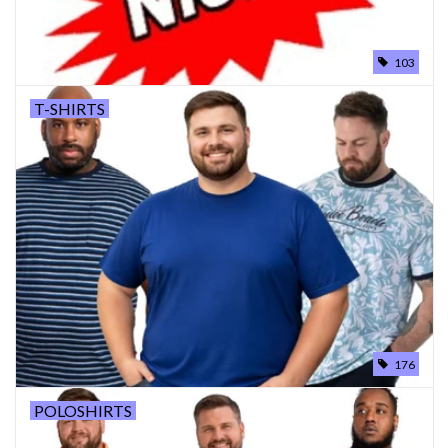
WERKKLEDING
103
DAMES
T-SHIRTS
OVERIG
Merken
176
POLOSHIRTS