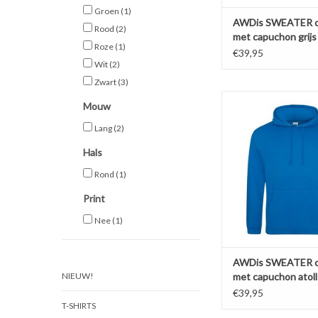
Groen
(1)
AWDis SWEATER c
Rood
(2)
met capuchon grijs
Roze
(1)
€39,95
Wit
(2)
Zwart
(3)
Mooie casual SWE
Mouw
capuchon in het atoll
AWDis 'JH001'Verkrijg
Lang
(2)
kleuren in de maten 
Hals
Gemaakt van 80% rin
katoen en 20% pol
Rond
(1)
Soft-brushed insid
kwaliteit 280 g/m2. Fra
Print
Afhangend
Nee
(1)
TOEVOEGEN AAN WI
AWDis SWEATER c
NIEUW!
met capuchon atoll
€39,95
T-SHIRTS