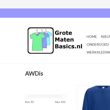
HOME
NIEU
ONDERGOED
WERKKLEDIN
AWDis
Mooie casual Set-In 
kobalt blauw van
'JH030'Verkrijgbaar in 
Min: €
0
Max: €
50
de maten S t/m 
Gemaakt van 80% rin