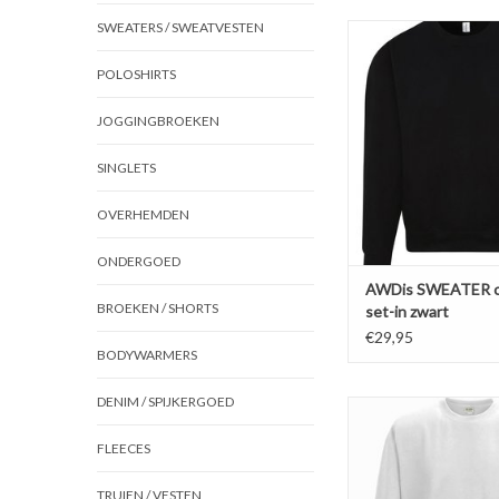
SWEATERS / SWEATVESTEN
Mooie zwarte casua
SWEATER van A
POLOSHIRTS
'JH030'Verkrijgbaar in 
de maten S t/m 
Gemaakt van 80% rin
JOGGINGBROEKEN
katoen en 20% pol
Soft-brushed insid
SINGLETS
afgewerkt.
Sweatshirts valle
OVERHEMDEN
TOEVOEGEN AAN WI
ONDERGOED
AWDis SWEATER c
BROEKEN / SHORTS
set-in zwart
€29,95
BODYWARMERS
DENIM / SPIJKERGOED
Mooie wit casual Set
van AWDis 'JH030'Verkr
FLEECES
kleuren in de maten 
Gemaakt van 80% rin
TRUIEN / VESTEN
katoen en 20% pol