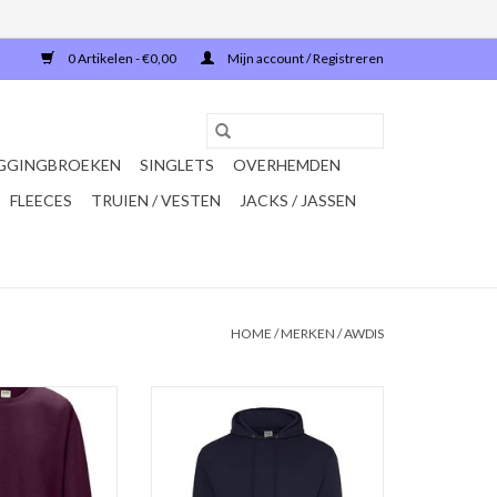
0 Artikelen - €0,00
Mijn account / Registreren
GGINGBROEKEN
SINGLETS
OVERHEMDEN
FLEECES
TRUIEN / VESTEN
JACKS / JASSEN
HOME
/
MERKEN
/
AWDIS
x casual Set-In
Mooie donker blauwe casual
van AWDis
SWEATER met capuchon van AWDis
ar in 9 kleuren in
'JH001'Verkrijgbaar in 13 kleuren in
S t/m 5XL.
de maten S t/m 5XL.
% ringgesponnen
Gemaakt van 80% ringgesponnen