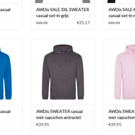
asual
AWDis SALE 3XL SWEATER
AWDis SALE 
casual set-in grijs
casual set-in 
€25,17
€35,95
€35,95
ATER met
Mooie antraciet grijs casual
Mooie roze cas
 blauw van
SWEATER met capuchon van AWDis
capuchon
baar in 13
'JH001'Verkrijgbaar in 13 kleuren in
'JH001'Verkrijgba
S t/m 5XL.
de maten S t/m 5XL.
de maten 
ggesponnen
Gemaakt van 80% ringgesponnen
Gemaakt van 80
yester.
katoen en 20% polyester.
katoen en 2
e. Zware
Soft-brushed inside. Zware
Soft-brushed
ai afgewerkt.
kwaliteit 280 g/m2. Fraai afgewerkt.
kwaliteit 280 g/m
Afhangend sch
Afhangend s
NKELWAGEN
TOEVOEGEN AAN WINKELWAGEN
TOEVOEGEN AA
asual
AWDis SWEATER casual
AWDis SWEAT
met capuchon antraciet
met capuchon
€39,95
€39,95