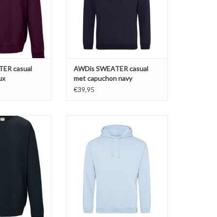
0% polyester.
katoen en 20% polyester.
 inside. Fraai
Soft-brushed inside. Zware
werkt.
kwaliteit 280 g/m2. Fraai afgewerkt.
 vallen ruim!
Afhangend schou
N WINKELWAGEN
TOEVOEGEN AAN WINKELWAGEN
ER casual
AWDis SWEATER casual
ux
met capuchon navy
€39,95
E 4XL
Mooie lucht blauwe casual
uwe casual Set-In
SWEATER met capuchon van AWDis
AWDis 'JH030'
'JH001'Verkrijgbaar in 13 kleuren in
% ringgesponnen
de maten S t/m 5XL.
0% polyester.
Gemaakt van 80% ringgesponnen
 inside. Fraai
katoen en 20% polyester.
werkt.
Soft-brushed inside. Zware
 vallen ruim!
kwaliteit 280 g/m2. Fraai afgewerkt.
Afhangend schoud
N WINKELWAGEN
TOEVOEGEN AAN WINKELWAGEN