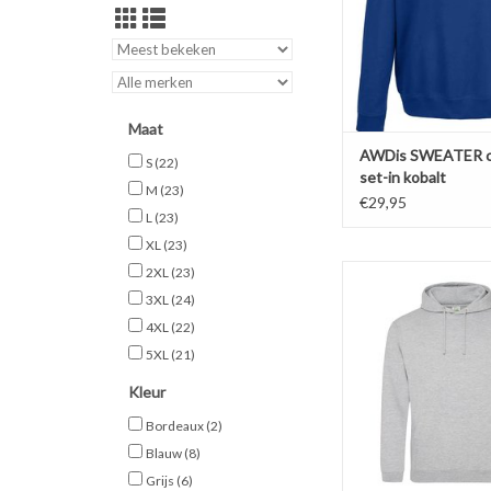
katoen en 20% pol
Soft-brushed insid
afgewerkt.
Sweatshirts valle
TOEVOEGEN AAN WI
Maat
AWDis SWEATER c
S
(22)
set-in kobalt
M
(23)
€29,95
L
(23)
XL
(23)
Mooie licht grijze cas
2XL
(23)
met capuchon van
3XL
(24)
'JH001'Verkrijgbaar in 
4XL
(22)
de maten S t/m 
5XL
(21)
Gemaakt van 80% rin
katoen en 20% pol
Kleur
Soft-brushed insid
kwaliteit 280 g/m2. Fra
Bordeaux
(2)
Afhangend sc
Blauw
(8)
Grijs
(6)
TOEVOEGEN AAN WI