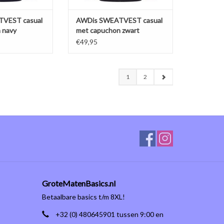
N WINKELWAGEN
TOEVOEGEN AAN WINKELWAGEN
VEST casual
AWDis SWEATVEST casual
 navy
met capuchon zwart
€49,95
1
2
GroteMatenBasics.nl
Betaalbare basics t/m 8XL!
+32 (0) 480645901 tussen 9:00 en