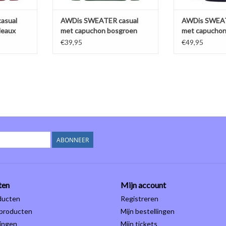
TOEVOEGEN AA
asual
AWDis SWEATER casual
AWDis SWEAT
deaux
met capuchon bosgroen
met capuchon
€39,95
€49,95
ABONNEER
ten
Mijn account
ducten
Registreren
producten
Mijn bestellingen
ingen
Mijn tickets