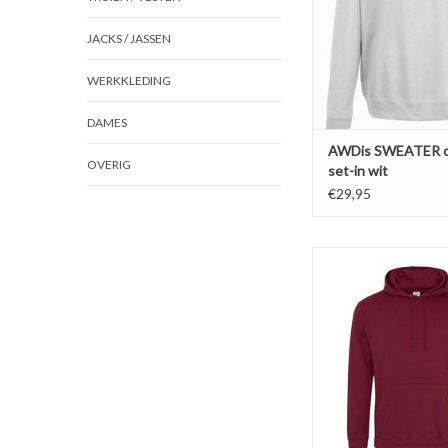
Soft-brushed insid
afgewerkt.
JACKS / JASSEN
Sweatshirts valle
WERKKLEDING
TOEVOEGEN AAN WI
DAMES
AWDis SWEATER c
OVERIG
set-in wit
€29,95
Mooie bordeaux casu
met capuchon van
'JH001'Verkrijgbaar in 
de maten S t/m 
Gemaakt van 80% rin
katoen en 20% pol
Soft-brushed insid
kwaliteit 280 g/m2. Fra
Afhangend scho
TOEVOEGEN AAN WI