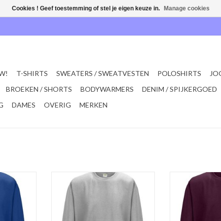
Cookies ! Geef toestemming of stel je eigen keuze in.
Manage cookies
W!
T-SHIRTS
SWEATERS / SWEATVESTEN
POLOSHIRTS
JO
BROEKEN / SHORTS
BODYWARMERS
DENIM / SPIJKERGOED
G
DAMES
OVERIG
MERKEN
SWEATER in
Mooie licht grijze casual Set-In
Mooie bordeau
 AWDis
SWEATER van AWDis
SWEATER 
9 kleuren in
'JH030'Verkrijgbaar in 9 kleuren in
'JH030'Verkrijgba
5XL.
de maten S t/m 5XL.
de maten 
ggesponnen
Gemaakt van 80% ringgesponnen
Gemaakt van 80