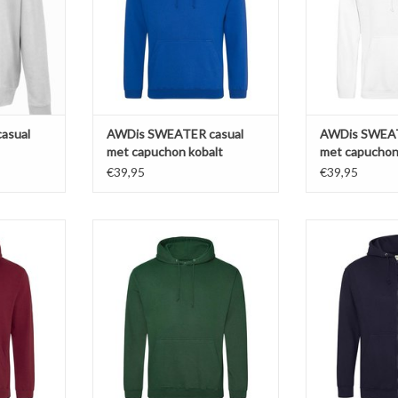
e. Fraai
katoen en 20% polyester.
katoen en 2
Soft-brushed inside. Zware
Soft-brushed
n ruim!
kwaliteit 280 g/m2. Fraai afgewerkt.
kwaliteit 280 g/m
Afhangend schou
Afhangen
NKELWAGEN
TOEVOEGEN AAN WINKELWAGEN
TOEVOEGEN AA
asual
AWDis SWEATER casual
AWDis SWEAT
met capuchon kobalt
met capuchon
€39,95
€39,95
al SWEATER
Mooie casual SWEATER met
Mooi casual 
 AWDis
capuchon in bos groen van AWDis
capuchon in h
13 kleuren in
'JH001'Verkrijgbaar in 13 kleuren in
blauw van A
5XL.
de maten S t/m 5XL.
Verkrijgbaar in
ggesponnen
Gemaakt van 80% ringgesponnen
maten S
yester.
katoen en 20% polyester.
Gemaakt van 80
e. Zware
Soft-brushed inside. Zware
katoen en 2
ai afgewerkt.
kwaliteit 280 g/m2. Fraai afgewerkt.
Soft-brushed
uder m
Afhangend schoud
afge
Afhangend sch
NKELWAGEN
TOEVOEGEN AAN WINKELWAGEN