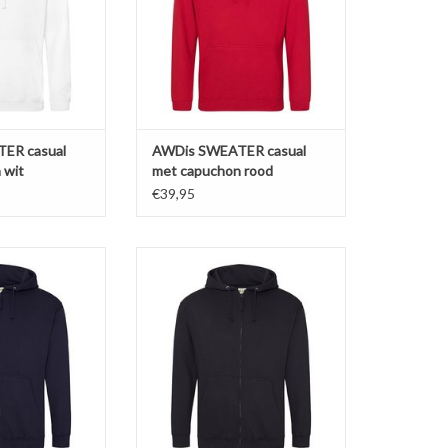
0% polyester.
katoen en 20% polyester.
 inside. Zware
Soft-brushed inside. Zware
2. Fraai afgewerkt.
kwaliteit 280 g/m2. Fraai afgewerkt.
d schouder
Afhangend schouder model
N WINKELWAGEN
TOEVOEGEN AAN WINKELWAGEN
ER casual
AWDis SWEATER casual
 wit
met capuchon rood
€39,95
SWEATVEST met
Mooie zwarte casual SWEATVEST
et donkere navy
met capuchon van AWDis 'JH050'.
WDis 'JH050'.
Verkrijgbaar in 3 kleuren in de
 3 kleuren in de
maten S t/m 5XL.
 t/m 5XL.
Gemaakt van 80% ringgesponnen
% ringgesponnen
katoen en 20% polyester.
0% polyester.
Soft-brushed inside. Fraai
 inside. Fraai
afgewerkt.
werkt.
Afhangend schouder model.
ouder model. Z
Zachte katoenen sto