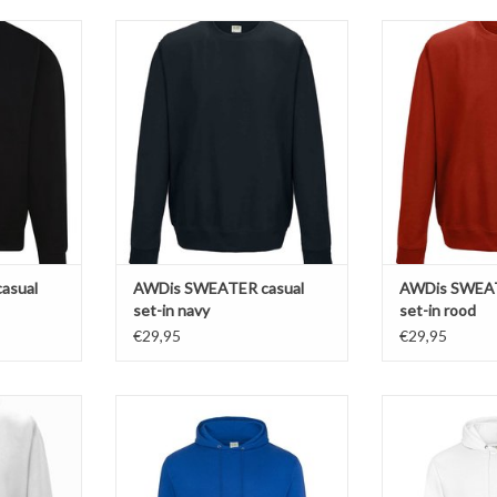
l Set-In
Mooie donker blauwe casual Set-In
Mooie rode casu
WDis
SWEATER van AWDis
van AWDis 'JH030
9 kleuren in
'JH030'Verkrijgbaar in 9 kleuren in
kleuren in de 
5XL.
de maten S t/m 5XL.
Gemaakt van 80
ggesponnen
Gemaakt van 80% ringgesponnen
katoen en 2
yester.
katoen en 20% polyester.
Soft-brushed
e. Fraai
Soft-brushed inside. Fraai
afge
afgewerkt.
Sweatshirts
n ruim!
Sweatshirts vallen ruim!
TOEVOEGEN AA
NKELWAGEN
TOEVOEGEN AAN WINKELWAGEN
asual
AWDis SWEATER casual
AWDis SWEAT
set-in navy
set-in rood
€29,95
€29,95
-In SWEATER
Mooie kobalt blauwe casual
Mooie casua
ijgbaar in 9
SWEATER met capuchon van AWDis
capuchon in he
S t/m 5XL.
'JH001'Verkrijgbaar in 13 kleuren in
'JH001'Verkrijgba
ggesponnen
de maten S t/m 5XL.
de maten 
yester.
Gemaakt van 80% ringgesponnen
Gemaakt van 80