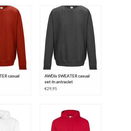
al Set-In SWEATER
Mooie antraciet grijze casual Set-In
'Verkrijgbaar in 9
SWEATER van AWDis
maten S t/m 5XL.
'JH030'Verkrijgbaar in 9 kleuren in
% ringgesponnen
de maten S t/m 5XL.
0% polyester.
Gemaakt van 80% ringgesponnen
 inside. Fraai
katoen en 20% polyester.
werkt.
Soft-brushed inside. Fraai
 vallen ruim!
afgewerkt.
Sweatshirts vallen ruim!
N WINKELWAGEN
TOEVOEGEN AAN WINKELWAGEN
ER casual
AWDis SWEATER casual
set-in antraciet
€29,95
l SWEATER met
Mooie rode casual SWEATER met
t wit van AWDis
capuchon van AWDis
ar in 13 kleuren in
'JH001'Verkrijgbaar in 13 kleuren in
S t/m 5XL.
de maten S t/m 5XL.
% ringgesponnen
Gemaakt van 80% ringgesponnen