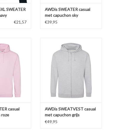
4XL SWEATER
AWDis SWEATER casual
navy
met capuchon sky
€21,57
€39,95
ual SWEATER met
Mooie licht grijze casual
 van AWDis
SWEATVEST met capuchon van
ar in 13 kleuren in
AWDis 'JH050'. Verkrijgbaar in 3
S t/m 5XL.
kleuren in de maten S t/m 5XL.
% ringgesponnen
Gemaakt van 80% ringgesponnen
0% polyester.
katoen en 20% polyester.
 inside. Zware
Soft-brushed inside. Fraai
2. Fraai afgewerkt.
afgewerkt.
chouder model
Afhangend schouder model.
Zachte katoen
N WINKELWAGEN
TOEVOEGEN AAN WINKELWAGEN
ER casual
AWDis SWEATVEST casual
 roze
met capuchon grijs
€49,95