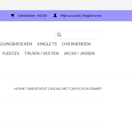
0 Artikelen - €0,00
Mijn account / Registreren
GGINGBROEKEN
SINGLETS
OVERHEMDEN
FLEECES
TRUIEN / VESTEN
JACKS / JASSEN
HOME
/
SWEATVEST CASUAL MET CAPUCHON ZWART