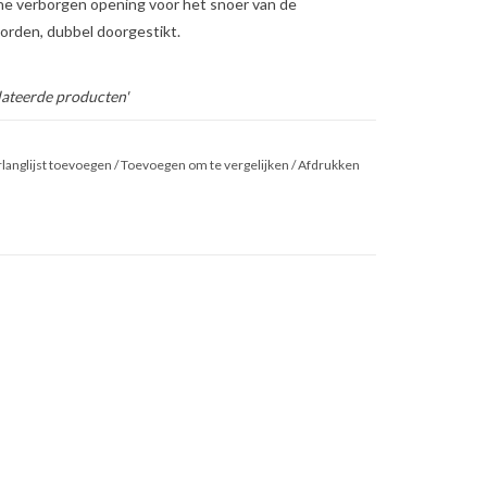
ne verborgen opening voor het snoer van de
orden, dubbel doorgestikt.
ateerde producten'
n van alle merken.
langlijst toevoegen
/
Toevoegen om te vergelijken
/
Afdrukken