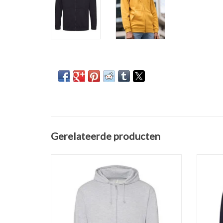
Gerelateerde producten
Mooie licht grijze casual SWEATVEST met
Mooi 
capuchon van AWDis 'JH050'. Verkrijgbaar in
het do
3 kleuren in de maten S t/m 5XL.
Verkri
Gemaakt van 80% ringgesponnen katoen en
20% polyester.
Gemaak
Soft-brushed inside. Fraai afgewerkt.
Afhangend schouder model. Zachte katoen
Sof