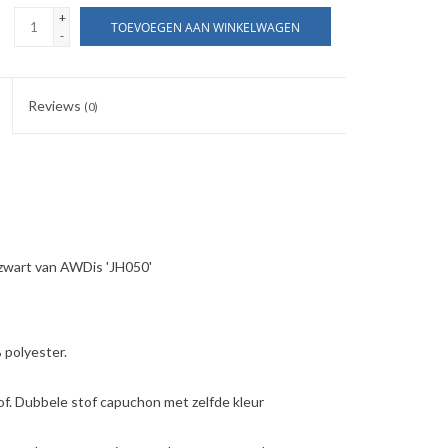
+
TOEVOEGEN AAN WINKELWAGEN
-
Reviews
(0)
 zwart van AWDis 'JH050'
polyester.
. Dubbele stof capuchon met zelfde kleur