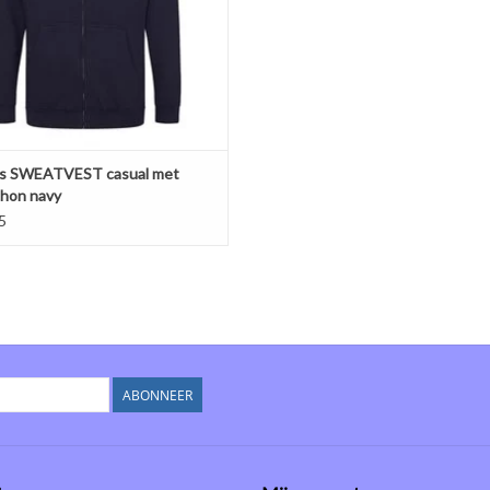
Afhangend schouder model. Z
EVOEGEN AAN WINKELWAGEN
s SWEATVEST casual met
hon navy
5
ABONNEER