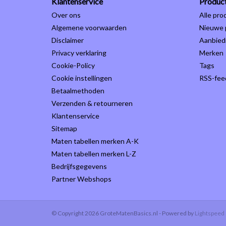
Klantenservice
Produc
Over ons
Alle pro
Algemene voorwaarden
Nieuwe 
Disclaimer
Aanbied
Privacy verklaring
Merken
Cookie-Policy
Tags
Cookie instellingen
RSS-fee
Betaalmethoden
Verzenden & retourneren
Klantenservice
Sitemap
Maten tabellen merken A-K
Maten tabellen merken L-Z
Bedrijfsgegevens
Partner Webshops
© Copyright 2026 GroteMatenBasics.nl - Powered by
Lightspeed