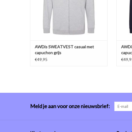
TOEVOEGEN AAN WINKELWAGEN
TO
AWDis SWEATVEST casual met
AWDi
capuchon grijs
capuc
€49,95
€49,9
Meld je aan voor onze nieuwsbrief: