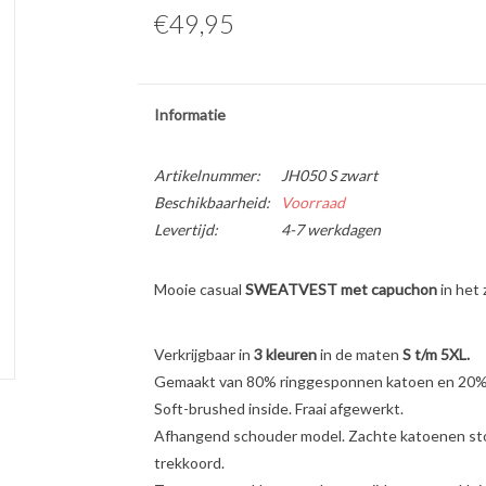
€49,95
Informatie
Artikelnummer:
JH050 S zwart
Beschikbaarheid:
Voorraad
Levertijd:
4-7 werkdagen
Mooie casual
SWEATVEST met capuchon
in het
Verkrijgbaar in
3 kleuren
in de maten
S t/m 5XL.
Gemaakt van 80% ringgesponnen katoen en 20% 
Soft-brushed inside. Fraai afgewerkt.
Afhangend schouder model. Zachte katoenen stof
trekkoord.