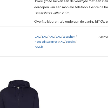
Twee grote zakken aan de voorzijde met een klei
oordopen van een mobiele telefoon. Gebreide bo
Sweatshirts vallen ruim!
Overige kleuren: zie onderaan de pagina bij '
Gerel
Klik
HIER
en
HIER
voor uitgebreide maten tabelle
2XL
/
3XL
/
4XL
/
5XL
/
capuchon
/
Aan ver
hooded sweatvest
/
XL
/
zoodie
/
AWDis
casual SWEATVEST met capuchon in
nkere navy blauw van AWDis 'JH050'.
jgbaar in 3 kleuren in de maten S t/m
5XL.
t van 80% ringgesponnen katoen en
20% polyester.
t-brushed inside. Fraai afgewerkt.