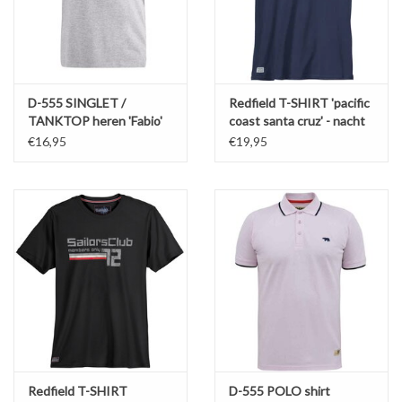
D-555 SINGLET /
Redfield T-SHIRT 'pacific
TANKTOP heren 'Fabio'
coast santa cruz' - nacht
grijs
blauw
€16,95
€19,95
Redfield T-SHIRT
D-555 POLO shirt