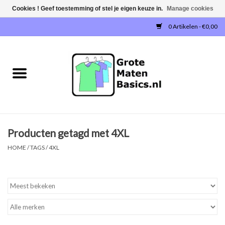
Cookies ! Geef toestemming of stel je eigen keuze in.
Manage cookies
0 Artikelen - €0,00
Home
NIEUW!
T-SHIRTS
Producten getagd met 4XL
SWEATERS / SWEATVESTEN
HOME
/
TAGS
/
4XL
POLOSHIRTS
JOGGINGBROEKEN
SINGLETS