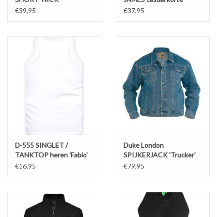
mouw
€39,95
€37,95
D-555 SINGLET /
Duke London
TANKTOP heren 'Fabio'
SPIJKERJACK 'Trucker'
wit
blauw
€16,95
€79,95