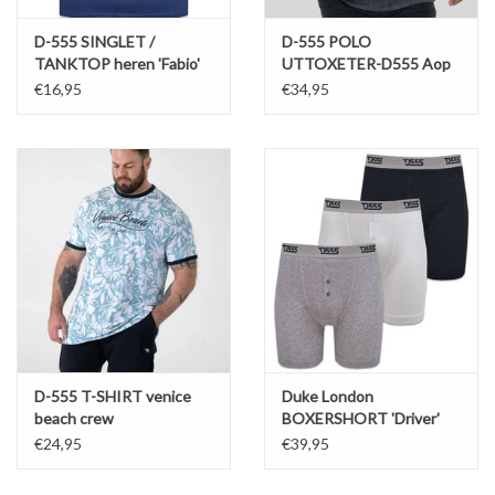
D-555 SINGLET /
D-555 POLO
WERKKLEDING
TANKTOP heren 'Fabio'
UTTOXETER-D555 Aop
navy
Leaf Print korte mouw
€16,95
€34,95
DAMES
OVERIG
Merken
D-555 T-SHIRT venice
Duke London
beach crew
BOXERSHORT 'Driver'
€24,95
€39,95