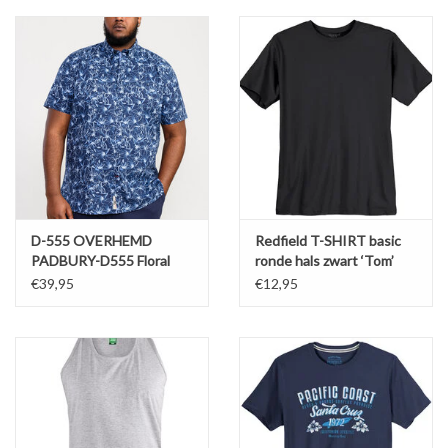
D-555 OVERHEMD
Redfield T-SHIRT basic
PADBURY-D555 Floral
ronde hals zwart ‘Tom’
korte mouw
€39,95
€12,95