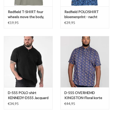
Redfield T-SHIRT four
Redfield POLOSHIRT
wheels move the body,
bloemenprint - nacht
two wheels move the
blauw
€19,95
€39,95
soul - grijs
D-555 POLO shirt
D-555 OVERHEMD
KENNEDY-D555 Jacquard
KINGSTON-Floral korte
gebreid met 1/4 rits
mouw
€34,95
€44,95