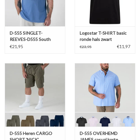
D-555 SINGLET-
Logostar T-SHIRT basic
REEVES-D555 South
ronde hals zwart
Beach Miami
€21,95
€11,97
€23,95
D-555 Heren CARGO
D-555 OVERHEMD
SHORT 'NICK'
JAMES casual korte