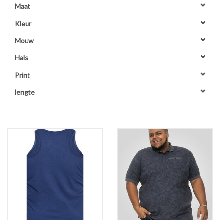
Maat
OVERHEMDEN
Kleur
Mouw
ONDERGOED
Hals
Print
BROEKEN / SHORTS
lengte
BODYWARMERS
DENIM / SPIJKERGOED
FLEECES
TRUIEN / VESTEN
JACKS / JASSEN