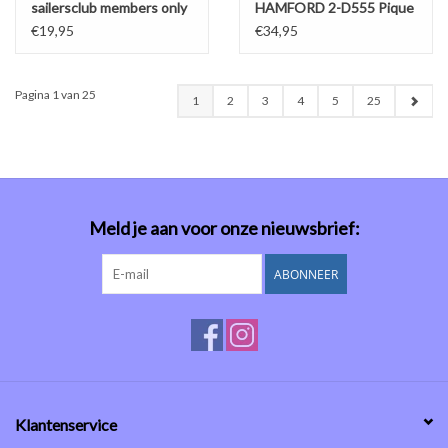
sailersclub members only
HAMFORD 2-D555 Pique
- zwart
€19,95
€34,95
Pagina 1 van 25
1
2
3
4
5
25
Meld je aan voor onze nieuwsbrief:
ABONNEER
Klantenservice