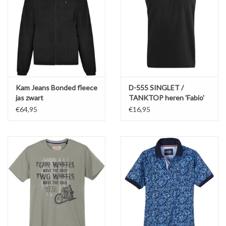
Kam Jeans Bonded fleece
D-555 SINGLET /
jas zwart
TANKTOP heren 'Fabio'
zwart
€64,95
€16,95