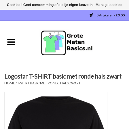
Cookies ! Geef toestemming of stel je eigen keuze in.
Manage cookies
0 Artikelen - €0,00
Home
NIEUW!
T-SHIRTS
Logostar T-SHIRT basic met ronde hals zwart
SWEATERS / SWEATVESTEN
HOME
/
T-SHIRT BASIC MET RONDE HALS ZWART
POLOSHIRTS
JOGGINGBROEKEN
SINGLETS