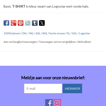
Basic
T-SHIRT
in kleur zwart van Logostar met ronde hals.
Verkrijgbaar in
9 kleuren
in de maten
S M L XL XXL 3XL 4XL 6XL
8XL!
Gemaakt van 100% katoen (155 gr. p/m)
Versterkte nek- en schoudernaden.
100% katoen
/
3XL
/
4XL
/
6XL
/
8XL
/
korte mouw
/
XL
/
XXL
/
Logostar
Dubbele rib halsboord.
Aan verlanglijst toevoegen
/
Toevoegen om te vergelijken
/
Afdrukken
Rondgebreid en dubbel doorgestikt, dus géén zijnaden.
Overige kleuren: zie onderaan de pagina bij
'Gerelateerde
producten'
Klik
HIER
en
HIER
voor uitgebreide maten tabellen van alle merken.
Meld je aan voor onze nieuwsbrief:
ABONNEER