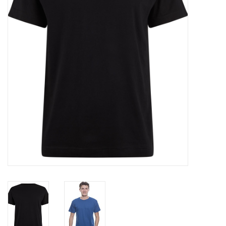
OVERHEMDEN
ONDERGOED
BROEKEN / SHORTS
BODYWARMERS
DENIM / SPIJKERGOED
FLEECES
TRUIEN / VESTEN
JACKS / JASSEN