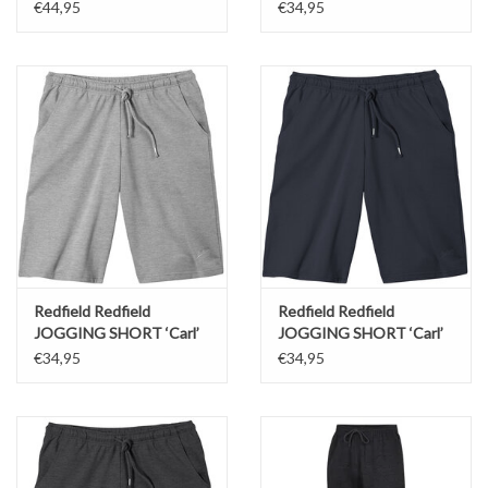
Zwart
€44,95
€34,95
Redfield Redfield
Redfield Redfield
JOGGING SHORT ‘Carl’
JOGGING SHORT ‘Carl’
Licht grijs
Donker blauw
€34,95
€34,95