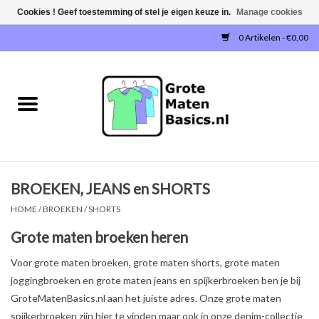
Cookies ! Geef toestemming of stel je eigen keuze in.
Manage cookies
0 Artikelen - €0,00
Home
NIEUW!
T-SHIRTS
BROEKEN, JEANS en SHORTS
SWEATERS / SWEATVESTEN
HOME
/
BROEKEN / SHORTS
POLOSHIRTS
Grote maten broeken heren
Voor grote maten broeken, grote maten shorts, grote maten
JOGGINGBROEKEN
joggingbroeken en grote maten jeans en spijkerbroeken ben je bij
GroteMatenBasics.nl aan het juiste adres. Onze grote maten
SINGLETS
spijkerbroeken zijn hier te vinden maar ook in onze denim-collectie