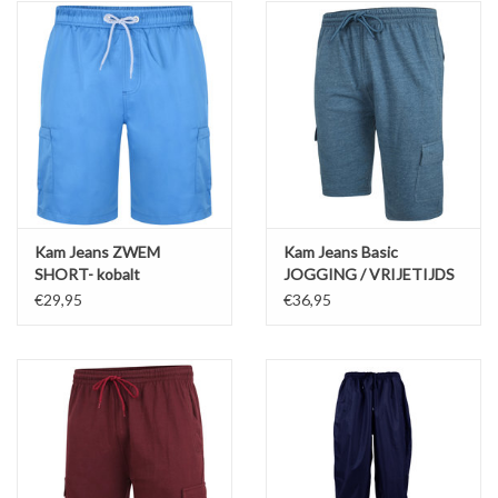
Kam Jeans ZWEM
Kam Jeans Basic
SHORT- kobalt
JOGGING / VRIJETIJDS
SHORT denim
€29,95
€36,95