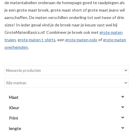
de matentabellen onderaan de homepage goed te raadplegen als
je een grote maat broek, grote maat short of grote maat jeans wil
WERKKLEDING
aanschaffen. De maten verschillen onderling tot wel twee of drie
sizes! In ieder geval vind je de broek naar je keuze vast wel bij
DAMES
GroteMatenBasics.nl! Combineer je broek ook met
grote maten
truien
,
grote maten t-shirts
, een
grote maten polo
of
grote maten
OVERIG
overhemden
.
Merken
Maat
Kleur
Print
lengte