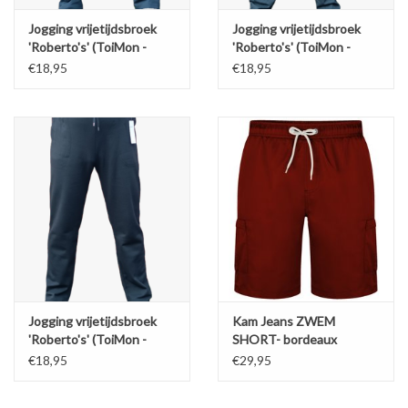
Jogging vrijetijdsbroek
Jogging vrijetijdsbroek
'Roberto's' (ToiMon -
'Roberto's' (ToiMon -
model)- Navy blauw
model)- antraciet
€18,95
€18,95
Jogging vrijetijdsbroek
Kam Jeans ZWEM
'Roberto's' (ToiMon -
SHORT- bordeaux
model)- zwart
€18,95
€29,95