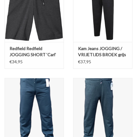
Redfield Redfield
Kam Jeans JOGGING /
JOGGING SHORT ‘Carl’
VRIJETIJDS BROEK grijs
Antraciet
€34,95
€37,95