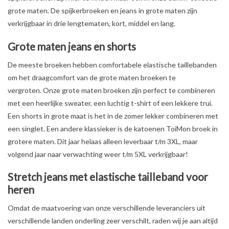
grote maten. De spijkerbroeken en jeans in grote maten zijn
OVERHEMDEN
verkrijgbaar in drie lengtematen, kort, middel en lang.
Grote maten jeans en shorts
ONDERGOED
De meeste broeken hebben comfortabele elastische taillebanden
om het draagcomfort van de grote maten broeken te
BROEKEN / SHORTS
vergroten. Onze grote maten broeken zijn perfect te combineren
met een heerlijke sweater, een luchtig t-shirt of een lekkere trui.
BODYWARMERS
Een shorts in grote maat is het in de zomer lekker combineren met
een singlet. Een andere klassieker is de katoenen ToiMon broek in
DENIM / SPIJKERGOED
grotere maten. Dit jaar helaas alleen leverbaar t/m 3XL, maar
volgend jaar naar verwachting weer t/m 5XL verkrijgbaar!
FLEECES
Stretch jeans met elastische tailleband voor
heren
TRUIEN / VESTEN
Omdat de maatvoering van onze verschillende leveranciers uit
verschillende landen onderling zeer verschilt, raden wij je aan altijd
JACKS / JASSEN