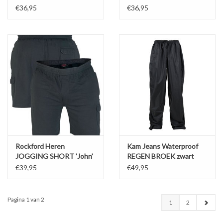
SHORT navy
SHORT antraciet
€36,95
€36,95
Rockford Heren
Kam Jeans Waterproof
JOGGING SHORT 'John'
REGEN BROEK zwart
navy
€39,95
€49,95
Pagina 1 van 2
1
2