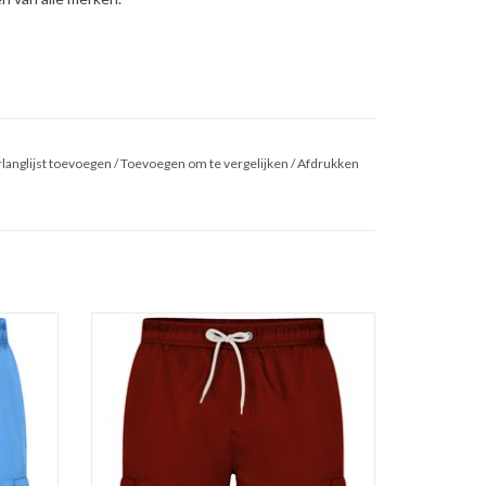
langlijst toevoegen
/
Toevoegen om te vergelijken
/
Afdrukken
MSHORT
Comfortabele bordeaux ZWEMBROEK /
ar.
ZWEMSHORT van Kam Jeanswear.
aten 2XL
Verkrijgbaar in vier kleuren in de maten 2XL
t/m 8XL.
 taille
Gevoerd met binnenbroek. Elastische taille
en.
en tunnelkoord. Twee steekzakken.
.
Gemaakt van 100% polyester.