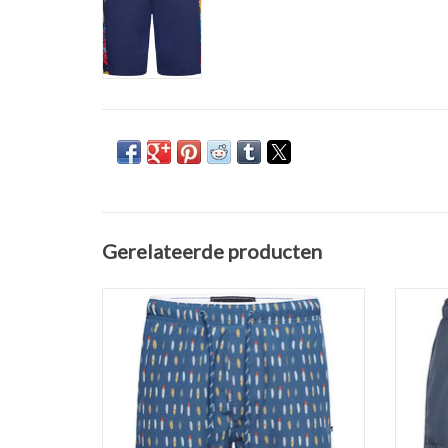
Gerelateerde producten
Leuke blauwe ZWEMBROEK / ZWEMSHORT
Comfor
met surf board print van Kam Jeanswear.
ZW
Verkrijgbaar in de maten 2XL t/m 8XL.
Verkrij
Gevoerd met binnenbroek. Elastische taille
en tunnelkoord. Zakken met ritssluiting.
Gevoer
Gemaakt van 98% polyester en 2% spandex.
en
TOEVOEGEN AAN WINKELWAGEN