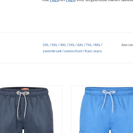
2XL
/
3XL
/
4XL
/
5XL
/
6XL
/
7XL
/
8XL
/
Aan ver
zwembroek
/
zwemshort
/
Kam Jeans
tabele donker blauwe ZWEMBROEK /
Comfortabele ZWEMBROEK / ZWE
EMSHORT van Kam Jeanswear.
in kobalt blauw van Kam Jeanswe
gbaar in vier kleuren in de maten 2XL
Verkrijgbaar in vier kleuren in de m
t/m 8XL.
t/m 8XL.
d met binnenbroek. Elastische taille
Gevoerd met binnenbroek. Elastische
 tunnelkoord. Twee steekzakken.
en tunnelkoord. Twee steekzakk
Gemaakt van 100% polyester.
Gemaakt van 100% polyester