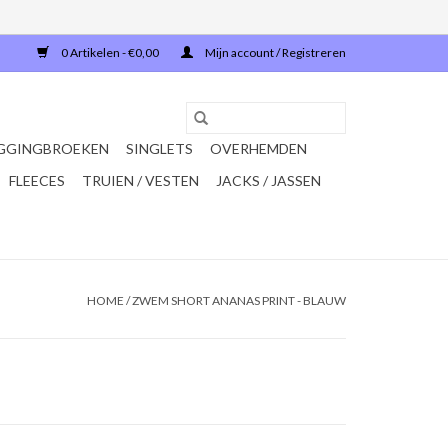
0 Artikelen - €0,00
Mijn account / Registreren
GGINGBROEKEN
SINGLETS
OVERHEMDEN
FLEECES
TRUIEN / VESTEN
JACKS / JASSEN
HOME
/
ZWEM SHORT ANANAS PRINT - BLAUW