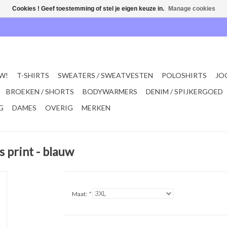
Cookies ! Geef toestemming of stel je eigen keuze in.
Manage cookies
W!
T-SHIRTS
SWEATERS / SWEATVESTEN
POLOSHIRTS
JO
BROEKEN / SHORTS
BODYWARMERS
DENIM / SPIJKERGOED
G
DAMES
OVERIG
MERKEN
print - blauw
Maat:
*