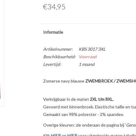
€34,95
Informatie
Artikelnummer:
KBS 3017 3XL
Beschikbaarheid:
Voorraad
Levertijd:
1 maand
Zomerse navy blauwe
ZWEMBROEK / ZWEMSH
Verkrijgbaar in de maten
2XL t/m 8XL.
Gevoerd met binnenbroek. Elastische taille en tu
Gemaakt van 98% polyester - 2% spandex.
Overige kleuren: zie onderaan de pagina bij '
Gerel
Klik
HIER
en
HIER
voor uitgebreide maten tabelle