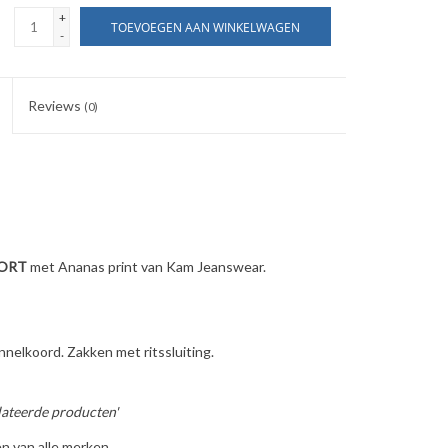
+
TOEVOEGEN AAN WINKELWAGEN
-
Reviews
(0)
ORT
met Ananas print van Kam Jeanswear.
nnelkoord. Zakken met ritssluiting.
ateerde producten'
n van alle merken.