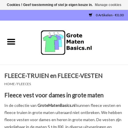
Cookies ! Geef toestemming of stel je eigen keuze in.
Manage cookies
0 Artikelen - €0,00
Home
NIEUW!
T-SHIRTS
FLEECE-TRUIEN en FLEECE-VESTEN
SWEATERS / SWEATVESTEN
HOME
/
FLEECES
POLOSHIRTS
Fleece vest voor dames in grote maten
In de collectie van
GroteMatenBasics.nl
kunnen fleece vesten en
JOGGINGBROEKEN
fleece truien in grote maten uiteraard niet ontbreken. We hebben
fleece vesten voor dames en heren in grote maten. De vesten zijn
SINGLETS
verkrijgbaar in de maten S t/m 8XL in diverse uitvoeringen en