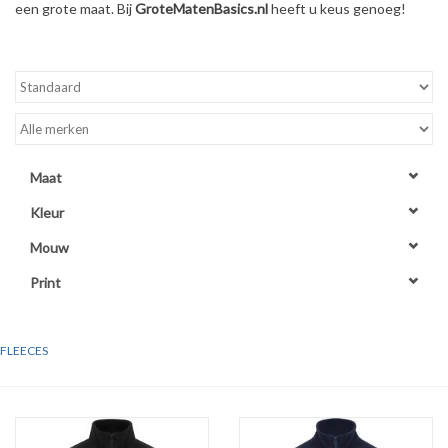
een grote maat. Bij
GroteMatenBasics.nl
heeft u keus genoeg!
WERKKLEDING
DAMES
OVERIG
Maat
Merken
Kleur
Mouw
Print
FLEECES