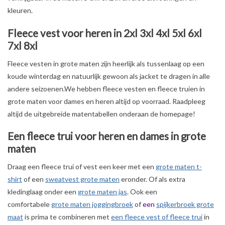
kleuren.
OVERHEMDEN
Fleece vest voor heren in 2xl 3xl 4xl 5xl 6xl
7xl 8xl
ONDERGOED
Fleece vesten in grote maten zijn heerlijk als tussenlaag op een
koude winterdag en natuurlijk gewoon als jacket te dragen in alle
BROEKEN / SHORTS
andere seizoenen.We hebben fleece vesten en fleece truien in
grote maten voor dames en heren altijd op voorraad. Raadpleeg
BODYWARMERS
altijd de uitgebreide matentabellen onderaan de homepage!
DENIM / SPIJKERGOED
Een fleece trui voor heren en dames in grote
maten
FLEECES
Draag een fleece trui of vest een keer met een
grote maten t-
shirt
of een
sweatvest grote maten
eronder. Of als extra
TRUIEN / VESTEN
kledinglaag onder een
grote maten jas
. Ook een
comfortabele
grote maten joggingbroek
of
een
spijkerbroek grote
maat
is prima te combineren met
een fleece vest of fleece trui
in
JACKS / JASSEN