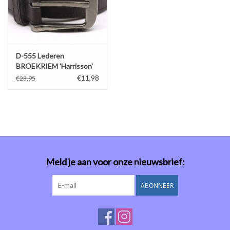
D-555 Lederen
BROEKRIEM 'Harrisson'
bruin
€11,98
€23,95
Meld je aan voor onze nieuwsbrief:
ABONNEER