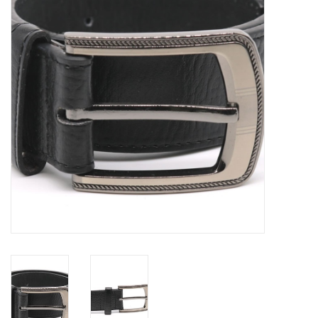
OVERHEMDEN
ONDERGOED
BROEKEN / SHORTS
BODYWARMERS
DENIM / SPIJKERGOED
FLEECES
TRUIEN / VESTEN
JACKS / JASSEN