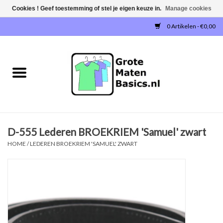
Cookies ! Geef toestemming of stel je eigen keuze in.
Manage cookies
0 Artikelen - €0,00
Home
NIEUW!
T-SHIRTS
D-555 Lederen BROEKRIEM 'Samuel' zwart
SWEATERS / SWEATVESTEN
HOME
/
LEDEREN BROEKRIEM 'SAMUEL' ZWART
POLOSHIRTS
JOGGINGBROEKEN
SINGLETS