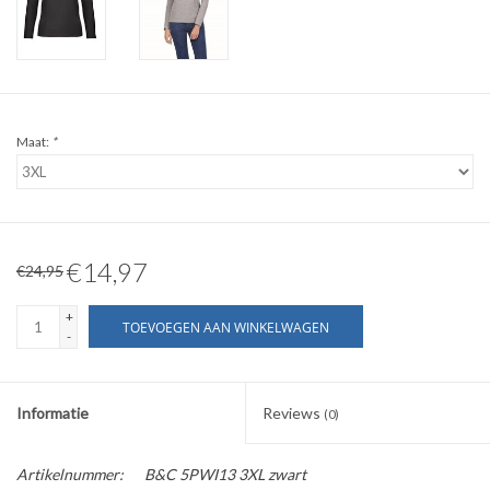
WERKKLEDING
DAMES
Maat:
*
OVERIG
Merken
€14,97
€24,95
+
TOEVOEGEN AAN WINKELWAGEN
-
Informatie
Reviews
(0)
Artikelnummer:
B&C 5PWI13 3XL zwart