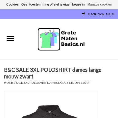
Cookies ! Geef toestemming of stel je eigen keuze in.
Manage cookies
0 Artikelen - €0,00
Home
NIEUW!
T-SHIRTS
B&C SALE 3XL POLOSHIRT dames lange
SWEATERS / SWEATVESTEN
mouw zwart
HOME
/
SALE 3XL POLOSHIRT DAMES LANGE MOUW ZWART
POLOSHIRTS
JOGGINGBROEKEN
SINGLETS