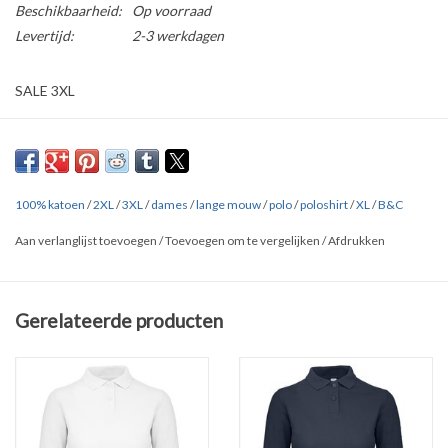
Beschikbaarheid:
Op voorraad
Levertijd:
2-3 werkdagen
SALE 3XL
Zwart dames
POLOSHIRT met LANGE MOUW
van B&C.
Verkrijgbaar in
8 kleuren
in de maten
S t/m 3XL
100% katoen
/
2XL
/
3XL
/
dames
/
lange mouw
/
polo
/
poloshirt
/
XL
/
B&C
Gemaakt van 100% katoen (180 g/m2). Zijnaden voor een optimale
pasvorm.
Aan verlanglijst toevoegen
/
Toevoegen om te vergelijken
/
Afdrukken
Ribgebreide kraag 1x1. Nektape voor een betere vormvastheid.
Knopenlijst met 2 knopen verstevigd met tussenvoering.
Gerelateerde producten
Overige kleuren: zie onderaan de pagina bij '
Gerelateerde
producten'
Klik
HIER
en
HIER
voor uitgebreide maten tabellen van alle merken.