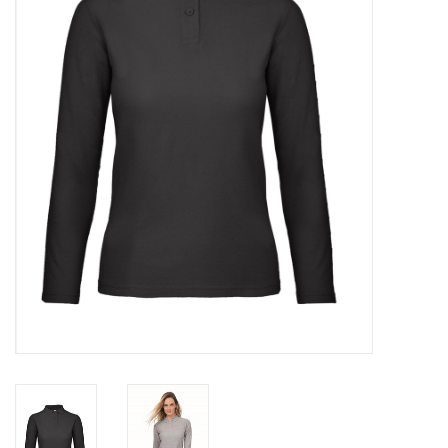
OVERHEMDEN
ONDERGOED
BROEKEN / SHORTS
BODYWARMERS
DENIM / SPIJKERGOED
FLEECES
TRUIEN / VESTEN
JACKS / JASSEN