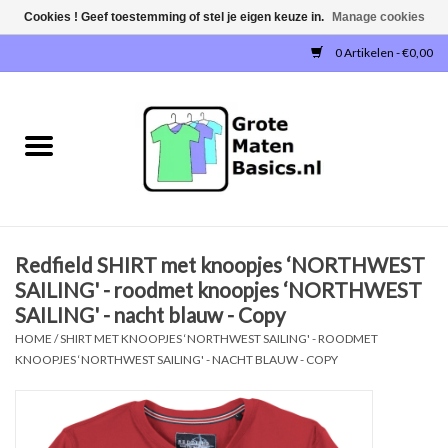
Cookies ! Geef toestemming of stel je eigen keuze in.
Manage cookies
0 Artikelen - €0,00
Home
NIEUW!
T-SHIRTS
Redfield SHIRT met knoopjes ‘NORTHWEST
SWEATERS / SWEATVESTEN
SAILING' - roodmet knoopjes ‘NORTHWEST
SAILING' - nacht blauw - Copy
POLOSHIRTS
HOME
/
SHIRT MET KNOOPJES ‘NORTHWEST SAILING' - ROODMET
KNOOPJES ‘NORTHWEST SAILING' - NACHT BLAUW - COPY
JOGGINGBROEKEN
SINGLETS