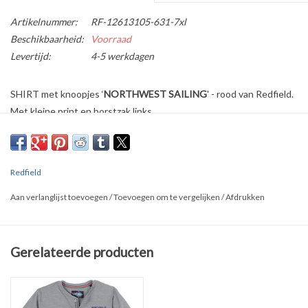
Artikelnummer:
RF-12613105-631-7xl
Beschikbaarheid:
Voorraad
Levertijd:
4-5 werkdagen
SHIRT met knoopjes ‘
NORTHWEST SAILING
' - rood van Redfield.
Met kleine print en borstzak links.
Verkrijgbaar in de maten
3XL t/m 8XL
en in
3
kleuren.
Ook verkrijgbaar in polo versie
Redfield
Gemaakt van
100% katoen
en fraai afgewerkt.
Aan verlanglijst toevoegen
/
Toevoegen om te vergelijken
/
Afdrukken
Comfortabele pasvorm - versterkte hals.
Maatvoering:
Gerelateerde producten
• 3XL - Borstomvang: 138 cm, Ruglengte: 84 cm
• 4XL - Borstomvang: 146 cm, Ruglengte: 86 cm
• 5XL - Borstomvang: 154 cm, Ruglengte: 88 cm