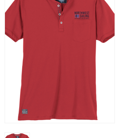
OVERHEMDEN
ONDERGOED
BROEKEN / SHORTS
BODYWARMERS
DENIM / SPIJKERGOED
FLEECES
TRUIEN / VESTEN
JACKS / JASSEN