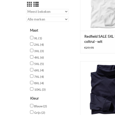
Gemaakt van 100%
(antraciet 80%) met 3%
de col voor behoud
TOEVOEGEN AAN WI
Maat
Redfield SALE 5XL 
XL
(1)
coltrui - wit
2XL
(4)
€29,95
3XL
(3)
4XL
(6)
SALE 4XL Comfortabele
5XL
(5)
COLTRUI met elastisc
6XL
(4)
Redfield.
7XL
(4)
Gemaakt van 100%
8XL
(4)
(antraciet 80%) met 3%
de col voor behoud
10XL
(3)
TOEVOEGEN AAN WI
Kleur
Blauw
(2)
Grijs
(2)