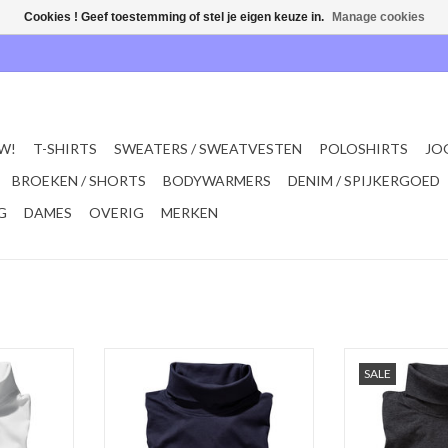
Cookies ! Geef toestemming of stel je eigen keuze in.
Manage cookies
W!
T-SHIRTS
SWEATERS / SWEATVESTEN
POLOSHIRTS
JO
BROEKEN / SHORTS
BODYWARMERS
DENIM / SPIJKERGOED
G
DAMES
OVERIG
MERKEN
ele witte
Comfortabele navy blauw COLTRUI
SALE 2XL Comfor
SALE
he col van
met elastische col van Redfield.
grijze COLTRUI m
Verkrijgbaar in vier kleuren in de
van Re
euren in de
maten 2XL t/m 8XL!
Verkrijgbaar in 
8XL!
Gemaakt van 100% katoen
maten 2X