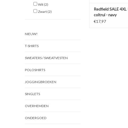
Wit
(2)
Redfield SALE 4XL 
Zwart
(2)
coltrui - navy
€17,97
NIEUW!
T-SHIRTS
SWEATERS / SWEATVESTEN
POLOSHIRTS
JOGGINGBROEKEN
SINGLETS
OVERHEMDEN
ONDERGOED