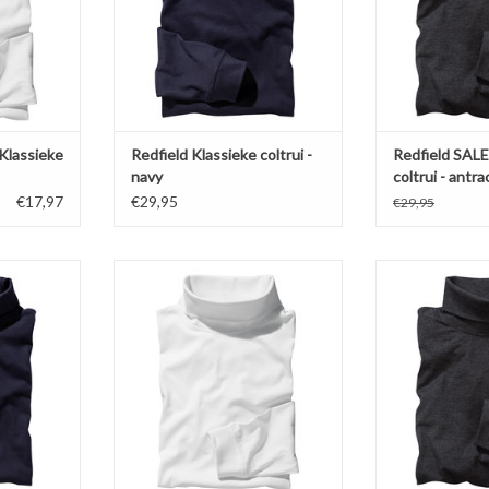
 katoen
(antraciet 80%) met 3% elastan in
Gemaakt van 80
 elastan in
de col voor behoud pasvorm.
polyester met 3%
 pasvorm.
voor beho
TOEVOEGEN AAN WINKELWAGEN
NKELWAGEN
TOEVOEGEN AA
Klassieke
Redfield Klassieke coltrui -
Redfield SALE
navy
coltrui - antra
€17,97
€29,95
€29,95
 navy blauw
Comfortabele witte COLTRUI met
Comfortabele a
he col van
elastische col van Redfield.
COLTRUI met el
Verkrijgbaar in vier kleuren in de
Redf
 katoen
maten 2XL t/m 8XL!
Verkrijgbaar in 
 elastan in
Gemaakt van 100% katoen
maten 2X
 pasvorm.
(antraciet 80%) met 3% elastan in
Gemaakt van 80
de col voor behoud pasvorm.
polyester met 3%
NKELWAGEN
voor beho
TOEVOEGEN AAN WINKELWAGEN
TOEVOEGEN AA