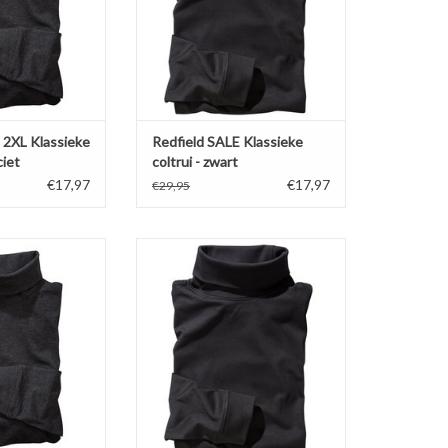
% katoen en 20%
Gemaakt van 100% katoen
 elastan in de col
(antraciet 80%) met 3% elastan in
ud pasvorm.
de col voor behoud pasvorm.
N WINKELWAGEN
TOEVOEGEN AAN WINKELWAGEN
 2XL Klassieke
Redfield SALE Klassieke
ciet
coltrui - zwart
€17,97
€17,97
€29,95
ntraciet grijze
Comfortabele zwarte COLTRUI met
astische col van
elastische col van Redfield.
ield.
Verkrijgbaar in vier kleuren in de
vier kleuren in de
maten 2XL t/m 8XL!
L t/m 8XL!
Gemaakt van 100% katoen
% katoen en 20%
(antraciet 80%) met 3% elastan in
 elastan in de col
de col voor behoud pasvorm.
ud pasvorm.
TOEVOEGEN AAN WINKELWAGEN
N WINKELWAGEN