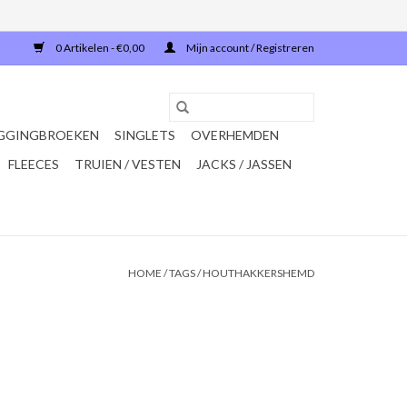
0 Artikelen - €0,00
Mijn account / Registreren
GGINGBROEKEN
SINGLETS
OVERHEMDEN
FLEECES
TRUIEN / VESTEN
JACKS / JASSEN
HOME
/
TAGS
/
HOUTHAKKERSHEMD