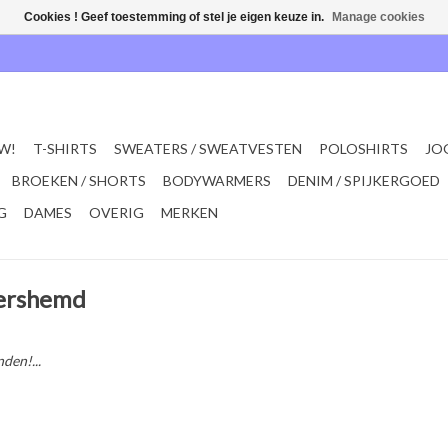
Cookies ! Geef toestemming of stel je eigen keuze in.
Manage cookies
W!
T-SHIRTS
SWEATERS / SWEATVESTEN
POLOSHIRTS
JO
BROEKEN / SHORTS
BODYWARMERS
DENIM / SPIJKERGOED
G
DAMES
OVERIG
MERKEN
kershemd
den!...