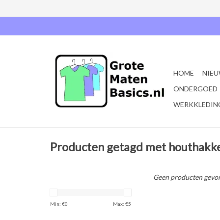
HOME
NIEU
ONDERGOED
WERKKLEDIN
Producten getagd met houthak
Geen producten gevon
Min: €
0
Max: €
5