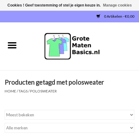
Cookies ! Geef toestemming of stel je eigen keuze in.
Manage cookies
0 Artikelen - €0,00
Home
NIEUW!
T-SHIRTS
Producten getagd met polosweater
SWEATERS / SWEATVESTEN
HOME
/
TAGS
/
POLOSWEATER
POLOSHIRTS
JOGGINGBROEKEN
SINGLETS