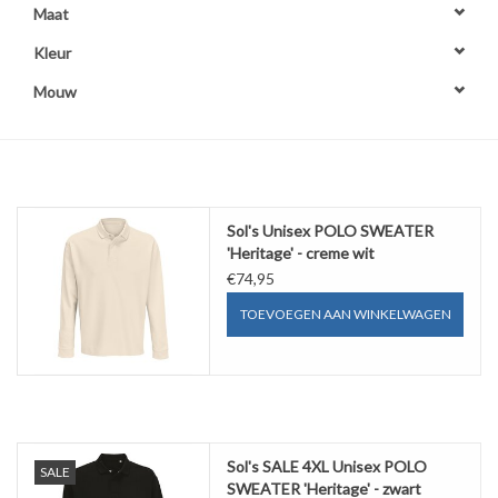
Maat
OVERHEMDEN
Kleur
Mouw
ONDERGOED
BROEKEN / SHORTS
Sol's Unisex POLO SWEATER
BODYWARMERS
'Heritage' - creme wit
€74,95
DENIM / SPIJKERGOED
TOEVOEGEN AAN WINKELWAGEN
FLEECES
TRUIEN / VESTEN
Sol's SALE 4XL Unisex POLO
SALE
JACKS / JASSEN
SWEATER 'Heritage' - zwart