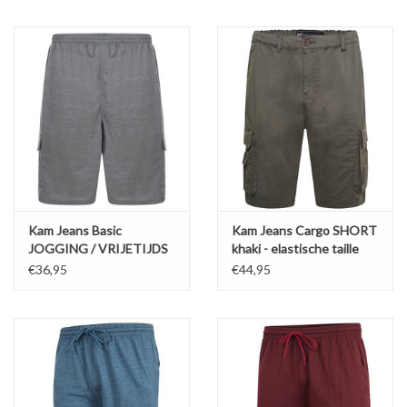
WERKKLEDING
DAMES
OVERIG
Merken
Kam Jeans Basic
Kam Jeans Cargo SHORT
JOGGING / VRIJETIJDS
khaki - elastische taille
SHORT antraciet
€36,95
€44,95