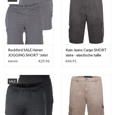
Rockford SALE Heren
Kam Jeans Cargo SHORT
JOGGING SHORT 'John'
slate - elastische taille
grijs
€29,96
€44,95
€39,95
SALE