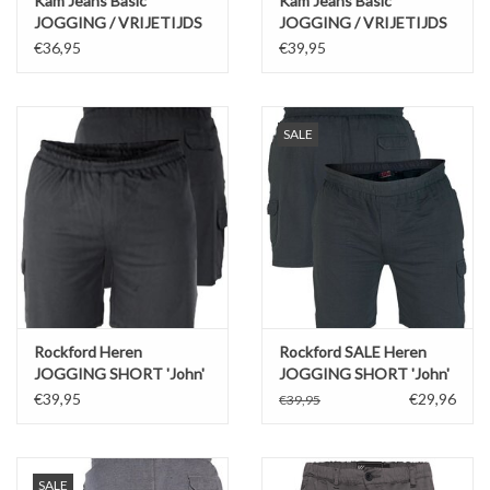
Kam Jeans Basic
Kam Jeans Basic
JOGGING / VRIJETIJDS
JOGGING / VRIJETIJDS
SHORT navy
SHORT zwart
€36,95
€39,95
SALE
Rockford Heren
Rockford SALE Heren
JOGGING SHORT 'John'
JOGGING SHORT 'John'
zwart
navy
€39,95
€29,96
€39,95
SALE