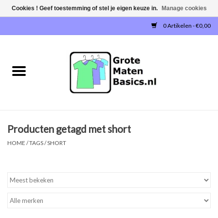
Cookies ! Geef toestemming of stel je eigen keuze in.
Manage cookies
0 Artikelen - €0,00
Home
NIEUW!
T-SHIRTS
Producten getagd met short
SWEATERS / SWEATVESTEN
HOME
/
TAGS
/
SHORT
POLOSHIRTS
JOGGINGBROEKEN
SINGLETS