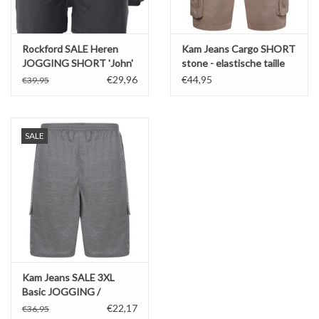
Rockford SALE Heren
Kam Jeans Cargo SHORT
JOGGING SHORT 'John'
stone - elastische taille
zwart
€29,96
€44,95
€39,95
SALE
Kam Jeans SALE 3XL
Basic JOGGING /
VRIJETIJDS SHORT
€22,17
€36,95