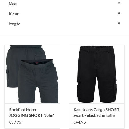
Maat
OVERHEMDEN
Kleur
lengte
ONDERGOED
BROEKEN / SHORTS
BODYWARMERS
DENIM / SPIJKERGOED
FLEECES
TRUIEN / VESTEN
Rockford Heren
Kam Jeans Cargo SHORT
JOGGING SHORT 'John'
zwart - elastische taille
navy
€39,95
€44,95
JACKS / JASSEN