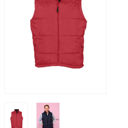
OVERHEMDEN
ONDERGOED
BROEKEN / SHORTS
BODYWARMERS
DENIM / SPIJKERGOED
FLEECES
TRUIEN / VESTEN
JACKS / JASSEN