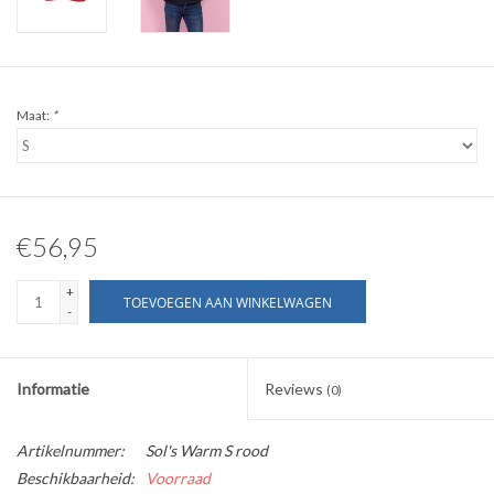
WERKKLEDING
DAMES
Maat:
*
OVERIG
Merken
€56,95
+
TOEVOEGEN AAN WINKELWAGEN
-
Informatie
Reviews
(0)
Artikelnummer:
Sol's Warm S rood
Beschikbaarheid:
Voorraad