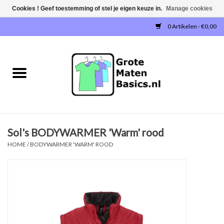
Cookies ! Geef toestemming of stel je eigen keuze in.
Manage cookies
0 Artikelen - €0,00
Home
NIEUW!
T-SHIRTS
Sol's BODYWARMER 'Warm' rood
SWEATERS / SWEATVESTEN
HOME
/
BODYWARMER 'WARM' ROOD
POLOSHIRTS
JOGGINGBROEKEN
SINGLETS