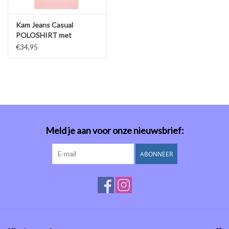
Kam Jeans Casual
POLOSHIRT met
borstzak roze met zwart
€34,95
accent
Meld je aan voor onze nieuwsbrief:
ABONNEER