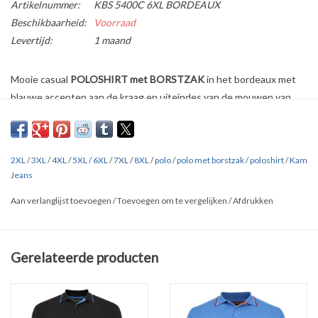
Artikelnummer:
KBS 5400C 6XL BORDEAUX
Beschikbaarheid:
Voorraad
Levertijd:
1 maand
Mooie casual
POLOSHIRT met BORSTZAK
in het bordeaux met
blauwe accenten aan de kraag en uiteindes van de mouwen van
Kam Jeans.
Verkrijgbaar in
vier kleuren
in de maten
2XL t/m 8XL.
2XL
/
3XL
/
4XL
/
5XL
/
6XL
/
7XL
/
8XL
/
polo
/
polo met borstzak
/
poloshirt
/
Kam
Jeans
Gemaakt van 100% katoen en mooi afgewerkt.
Aan verlanglijst toevoegen
/
Toevoegen om te vergelijken
/
Afdrukken
Borstzak links en kraag met drie knoopjes.
Overige kleuren: zie onderaan de pagina bij '
Gerelateerde
Gerelateerde producten
producten'
Klik
HIER
en
HIER
voor uitgebreide maten tabellen van alle merken.