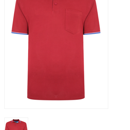
OVERHEMDEN
ONDERGOED
BROEKEN / SHORTS
BODYWARMERS
DENIM / SPIJKERGOED
FLEECES
TRUIEN / VESTEN
JACKS / JASSEN