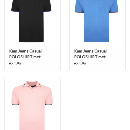
Kam Jeans Casual
Kam Jeans Casual
POLOSHIRT met
POLOSHIRT met
borstzak zwart met blauw
borstzak zwart met
€34,95
€34,95
accent
bordeaux accent