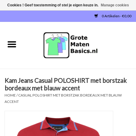
Cookies ! Geef toestemming of stel je eigen keuze in.
Manage cookies
0 Artikelen - €0,00
Home
NIEUW!
T-SHIRTS
Kam Jeans Casual POLOSHIRT met borstzak
SWEATERS / SWEATVESTEN
bordeaux met blauw accent
HOME
/
CASUAL POLOSHIRT MET BORSTZAK BORDEAUX MET BLAUW
POLOSHIRTS
ACCENT
JOGGINGBROEKEN
SINGLETS