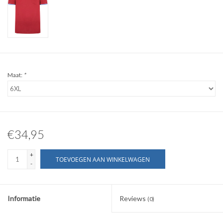
WERKKLEDING
DAMES
Maat:
*
OVERIG
Merken
€34,95
+
TOEVOEGEN AAN WINKELWAGEN
-
Informatie
Reviews
(0)