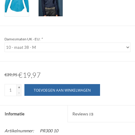
WERKKLEDING
DAMES
Damesmaten UK - EU:
*
OVERIG
Merken
€19,97
€39,95
+
TOEVOEGEN AAN WINKELWAGEN
-
Informatie
Reviews
(0)
Artikelnummer:
PR300 10