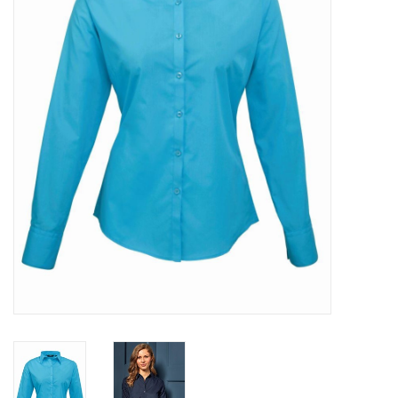
OVERHEMDEN
ONDERGOED
BROEKEN / SHORTS
BODYWARMERS
DENIM / SPIJKERGOED
FLEECES
TRUIEN / VESTEN
JACKS / JASSEN