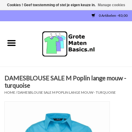
Cookies ! Geef toestemming of stel je eigen keuze in.
Manage cookies
0 Artikelen - €0,00
Home
NIEUW!
T-SHIRTS
DAMESBLOUSE SALE M Poplin lange mouw -
SWEATERS / SWEATVESTEN
turquoise
HOME
/
DAMESBLOUSE SALE M POPLIN LANGE MOUW - TURQUOISE
POLOSHIRTS
JOGGINGBROEKEN
SINGLETS