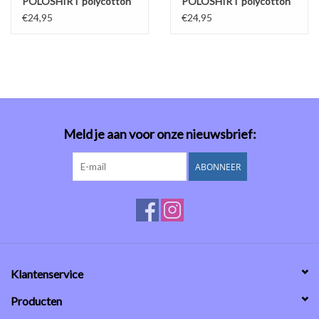
POLOSHIRT polycotton
POLOSHIRT polycotton
bosgroen
kobalt
€24,95
€24,95
Meld je aan voor onze nieuwsbrief:
ABONNEER
Klantenservice
Producten