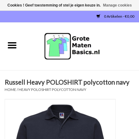
Cookies ! Geef toestemming of stel je eigen keuze in.
Manage cookies
0 Artikelen - €0,00
Home
NIEUW!
T-SHIRTS
Russell Heavy POLOSHIRT polycotton navy
SWEATERS / SWEATVESTEN
HOME
/
HEAVY POLOSHIRT POLYCOTTON NAVY
POLOSHIRTS
JOGGINGBROEKEN
SINGLETS