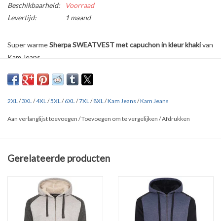
Beschikbaarheid:
Voorraad
Levertijd:
1 maand
Super warme
Sherpa SWEATVEST met capuchon in kleur khaki
van
Kam Jeans.
Verkrijgbaar in
drie kleuren
in de maten
2XL t/m 8XL.
2XL
/
3XL
/
4XL
/
5XL
/
6XL
/
7XL
/
8XL
/
Kam Jeans
/
Kam Jeans
Fraai afgewerkte met contrasteren mouwen.
Capuchon met trekkoord en zakken aan de voorkant.
Aan verlanglijst toevoegen
/
Toevoegen om te vergelijken
/
Afdrukken
Gemaakt van hoogwaardig polycotton.
Dit merk valt zéér ruim!
Gerelateerde producten
Overige kleuren: zie onderaan de pagina bij '
Gerelateerde
producten'
Klik
HIER
en
HIER
voor uitgebreide maten tabellen van alle merken.