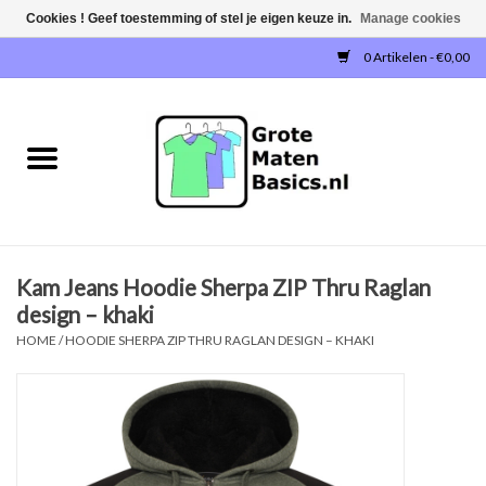
Cookies ! Geef toestemming of stel je eigen keuze in.
Manage cookies
0 Artikelen - €0,00
Home
NIEUW!
T-SHIRTS
Kam Jeans Hoodie Sherpa ZIP Thru Raglan
SWEATERS / SWEATVESTEN
design – khaki
HOME
/
HOODIE SHERPA ZIP THRU RAGLAN DESIGN – KHAKI
POLOSHIRTS
JOGGINGBROEKEN
SINGLETS