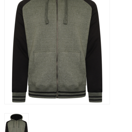
OVERHEMDEN
ONDERGOED
BROEKEN / SHORTS
BODYWARMERS
DENIM / SPIJKERGOED
FLEECES
TRUIEN / VESTEN
JACKS / JASSEN