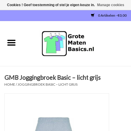
Cookies ! Geef toestemming of stel je eigen keuze in.
Manage cookies
0 Artikelen - €0,00
Home
NIEUW!
T-SHIRTS
GMB Joggingbroek Basic – licht grijs
SWEATERS / SWEATVESTEN
HOME
/
JOGGINGBROEK BASIC – LICHT GRIJS
POLOSHIRTS
JOGGINGBROEKEN
SINGLETS