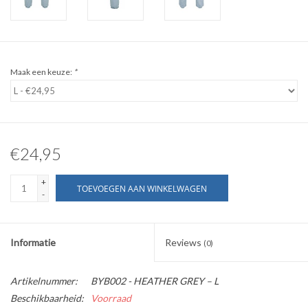
WERKKLEDING
DAMES
Maak een keuze:
*
OVERIG
Merken
€24,95
+
TOEVOEGEN AAN WINKELWAGEN
-
Informatie
Reviews
(0)
Artikelnummer:
BYB002 - HEATHER GREY – L
Beschikbaarheid:
Voorraad