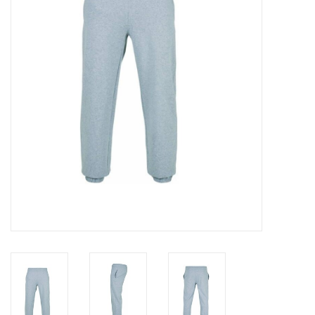
OVERHEMDEN
ONDERGOED
BROEKEN / SHORTS
BODYWARMERS
DENIM / SPIJKERGOED
FLEECES
TRUIEN / VESTEN
JACKS / JASSEN