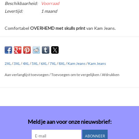
Beschikbaarheid:
Voorraad
Levertijd:
1 maand
Comfortabel
OVERHEMD met skulls print
van Kam Jeans.
Verkrijgbaar in de maten
2XL t/m 8XL.
Gemaakt van 100% katoen
2XL
/
3XL
/
4XL
/
5XL
/
6XL
/
7XL
/
8XL
/
Kam Jeans
/
Kam Jeans
Dit merk valt zéér ruim!
Aan verlanglijst toevoegen
/
Toevoegen om te vergelijken
/
Afdrukken
Klik
HIER
en
HIER
voor uitgebreide maten tabellen van alle merken.
Meld je aan voor onze nieuwsbrief:
ABONNEER