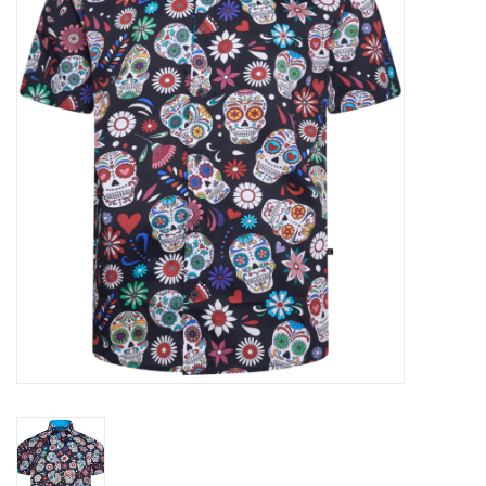
OVERHEMDEN
ONDERGOED
BROEKEN / SHORTS
BODYWARMERS
DENIM / SPIJKERGOED
FLEECES
TRUIEN / VESTEN
JACKS / JASSEN