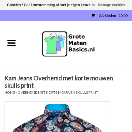
Cookies ! Geef toestemming of stel je eigen keuze in.
Manage cookies
0 Artikelen - €0,00
Home
NIEUW!
T-SHIRTS
Kam Jeans Overhemd met korte mouwen
SWEATERS / SWEATVESTEN
skulls print
HOME
/
OVERHEMD MET KORTE MOUWEN SKULLS PRINT
POLOSHIRTS
JOGGINGBROEKEN
SINGLETS