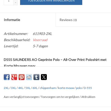
TOEVOEGEN AAN WINKELWAGEN
-
Informatie
Reviews
(0)
Artikelnummer:
611903-2XL
Beschikbaarheid:
Voorraad
Levertijd:
5-7 dagen
D555 SAUNDERS AO Geprinte Polo – All-Over Print Poloshirt met
Korte Mouwen navy
Voeg een vleugje gedurfde verfijning toe aan je garderobe met de
D555 SAUNDERS All over Geprinte Polo, waar comfort en moderne
stijl samenkomen. Vervaardigd uit puur katoen biedt dit poloshirt
2XL
/
3XL
/
4XL
/
5XL
/
6XL
/
chippenham
/
korte mouw
/
polo
/
D-555
een lichtgewicht en ademende zachtheid die de hele dag
Aan verlanglijst toevoegen
/
Toevoegen om te vergelijken
/
Afdrukken
aangenaam draagt. De all-over print geeft het shirt een moeiteloze
persoonlijkheid en een opvallende uitstraling zonder overdreven te