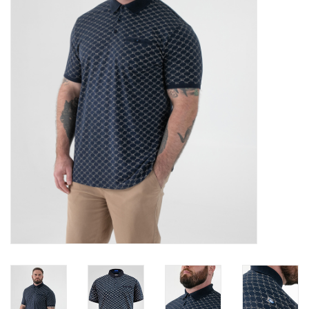
OVERHEMDEN
ONDERGOED
BROEKEN / SHORTS
BODYWARMERS
DENIM / SPIJKERGOED
FLEECES
TRUIEN / VESTEN
JACKS / JASSEN