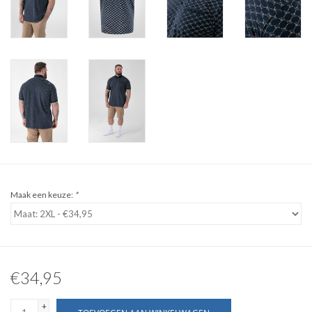
WERKKLEDING
DAMES
OVERIG
Merken
Maak een keuze:
*
€34,95
+