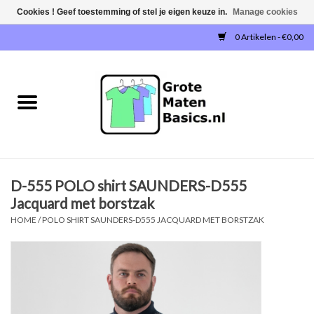
Cookies ! Geef toestemming of stel je eigen keuze in.
Manage cookies
0 Artikelen - €0,00
Home
NIEUW!
T-SHIRTS
D-555 POLO shirt SAUNDERS-D555
SWEATERS / SWEATVESTEN
Jacquard met borstzak
HOME
/
POLO SHIRT SAUNDERS-D555 JACQUARD MET BORSTZAK
POLOSHIRTS
JOGGINGBROEKEN
SINGLETS