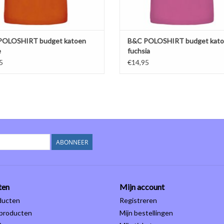
POLOSHIRT budget katoen
B&C POLOSHIRT budget kat
e
fuchsia
5
€14,95
ABONNEER
ten
Mijn account
ducten
Registreren
producten
Mijn bestellingen