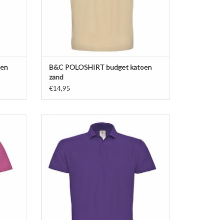
oen
B&C POLOSHIRT budget katoen
zand
€14,95
 budget
Prachtige paarse unisex polo piqué budget
r liefst
van B&C. Poloshirt verkrijgbaar in maar liefst
L !
20 kleuren in de maten S t/m 4XL !
%
Regular fit. Gemaakt van 100%
/m)
ringgesponnen katoen (180 gr. p/m)
Ton-sur-ton knoopsluiting.
GEN
TOEVOEGEN AAN WINKELWAGEN