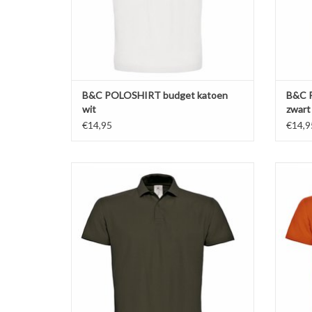
B&C POLOSHIRT budget katoen
B&C 
wit
zwart
€14,95
€14,9
Prachtige bruine unisex polo piqué budget
Pracht
van B&C. Poloshirt verkrijgbaar in maar liefst
van B&C
20 kleuren in de maten S t/m 4XL !
20
Regular fit. Gemaakt van 100%
ringgesponnen katoen (180 gr. p/m)
ri
Ton-sur-ton knoopsluiting.
TOEVOEGEN AAN WINKELWAGEN
TO