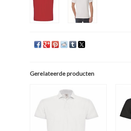
Gerelateerde producten
Prachtige witte unisex polo piqué budget van
Pracht
B&C. Poloshirt verkrijgbaar in maar liefst 20
van B&C
kleuren in de maten S t/m 4XL !
20
Regular fit. Gemaakt van 100%
ringgesponnen katoen (180 gr. p/m)
ri
Ton-sur-ton knoopsluiting.
TOEVOEGEN AAN WINKELWAGEN
TO