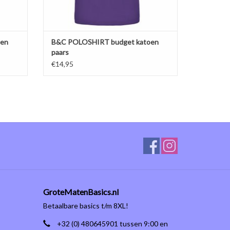
oen
B&C POLOSHIRT budget katoen
paars
€14,95
GroteMatenBasics.nl
Betaalbare basics t/m 8XL!
+32 (0) 480645901 tussen 9:00 en