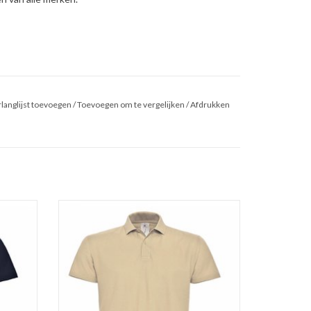
langlijst toevoegen
/
Toevoegen om te vergelijken
/
Afdrukken
piqué
Prachtige zandkleurig unisex polo piqué
aar in
budget van B&C. Poloshirt verkrijgbaar in
t/m 4XL !
maar liefst 20 kleuren in de maten S t/m 4XL !
%
Regular fit. Gemaakt van 100%
/m)
ringgesponnen katoen (180 gr. p/m)
Ton-sur-ton knoopsluiting.
GEN
TOEVOEGEN AAN WINKELWAGEN