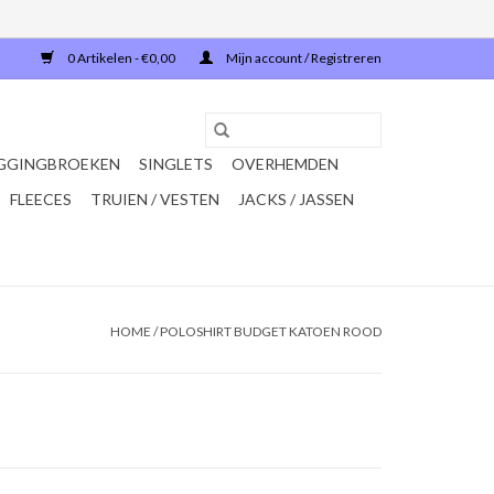
0 Artikelen - €0,00
Mijn account / Registreren
GGINGBROEKEN
SINGLETS
OVERHEMDEN
FLEECES
TRUIEN / VESTEN
JACKS / JASSEN
HOME
/
POLOSHIRT BUDGET KATOEN ROOD