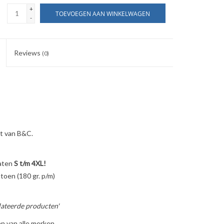
+
TOEVOEGEN AAN WINKELWAGEN
-
Reviews
(0)
t van B&C.
aten
S t/m 4XL!
oen (180 gr. p/m)
ateerde producten'
n van alle merken.