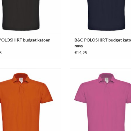
POLOSHIRT budget katoen
B&C POLOSHIRT budget kat
navy
5
€14,95
ige oranje unisex polo piqué budget
Prachtige fuchsia unisex polo piqué
. Poloshirt verkrijgbaar in maar liefst
van B&C. Poloshirt verkrijgbaar in maa
 kleuren in de maten S t/m 4XL !
20 kleuren in de maten S t/m 4X
Regular fit. Gemaakt van 100%
Regular fit. Gemaakt van 100
nggesponnen katoen (180 gr. p/m)
ringgesponnen katoen (180 gr. p
Ton-sur-ton knoopsluiting.
Ton-sur-ton knoopsluiting.
EVOEGEN AAN WINKELWAGEN
TOEVOEGEN AAN WINKELWA