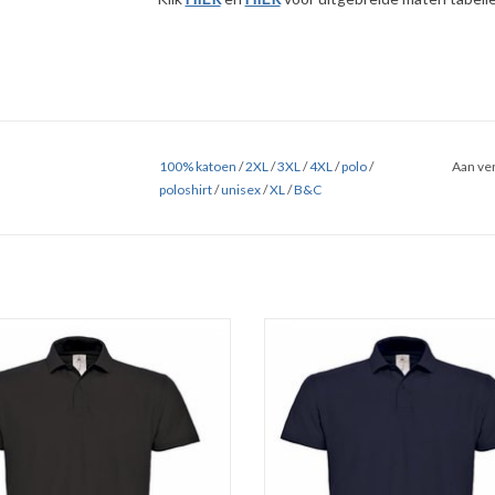
100% katoen
/
2XL
/
3XL
/
4XL
/
polo
/
Aan ver
poloshirt
/
unisex
/
XL
/
B&C
ige zwarte unisex polo piqué budget
Prachtige navy blauw unisex polo 
. Poloshirt verkrijgbaar in maar liefst
budget van B&C. Poloshirt verkrijgb
 kleuren in de maten S t/m 4XL !
maar liefst 20 kleuren in de maten S 
Regular fit. Gemaakt van 100%
Regular fit. Gemaakt van 100
nggesponnen katoen (180 gr. p/m)
ringgesponnen katoen (180 gr. p
Ton-sur-ton knoopsluiting.
Ton-sur-ton knoopsluiting.
EVOEGEN AAN WINKELWAGEN
TOEVOEGEN AAN WINKELWA