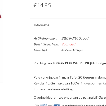
€14,95
Informatie
Artikelnummer:
B&C PUI10 S rood
Beschikbaarheid:
Voorraad
Levertijd:
4-7 werkdagen
Prachtig rood
unisex POLOSHIRT PIQUE
budge
Polo verkrijgbaar in maar liefst
20 kleuren
in de m
Regular fit. Gemaakt van 100% ringgesponnen kat
Ton-sur-ton knoopsluiting.
Overige kleuren: zie onderaan de pagina bij '
Gerel
Klik
HIER
en
HIER
voor uitgebreide maten tabelle