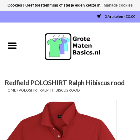
Cookies ! Geef toestemming of stel je eigen keuze in.
Manage cookies
0 Artikelen - €0,00
Home
NIEUW!
T-SHIRTS
Redfield POLOSHIRT Ralph Hibiscus rood
SWEATERS / SWEATVESTEN
HOME
/
POLOSHIRT RALPH HIBISCUS ROOD
POLOSHIRTS
JOGGINGBROEKEN
SINGLETS