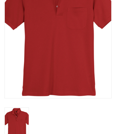
OVERHEMDEN
ONDERGOED
BROEKEN / SHORTS
BODYWARMERS
DENIM / SPIJKERGOED
FLEECES
TRUIEN / VESTEN
JACKS / JASSEN