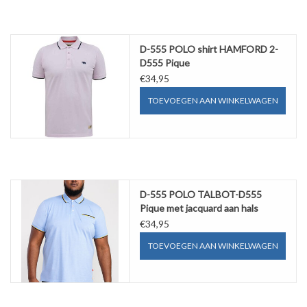
D-555 POLO shirt HAMFORD 2-
D555 Pique
€34,95
TOEVOEGEN AAN WINKELWAGEN
D-555 POLO TALBOT-D555
Pique met jacquard aan hals
mouw en borstzak
€34,95
TOEVOEGEN AAN WINKELWAGEN