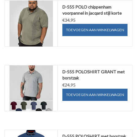
D-555 POLO chippenham
voorpannel in jacqard stijl korte
mouw
€34,95
TOEVOEGEN AAN WINKELWAGEN
D-555 POLOSHIRT GRANT met
borstzak
€24,95
TOEVOEGEN AAN WINKELWAGEN
D-555 POLOSHIRT met borstzak