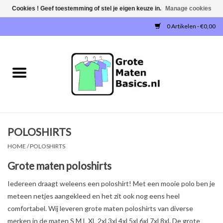
Cookies ! Geef toestemming of stel je eigen keuze in.
Manage cookies
0 Artikelen - €0,00
Home
NIEUW!
T-SHIRTS
POLOSHIRTS
SWEATERS / SWEATVESTEN
HOME
/
POLOSHIRTS
POLOSHIRTS
Grote maten poloshirts
Iedereen draagt weleens een poloshirt! Met een mooie polo ben je
JOGGINGBROEKEN
meteen netjes aangekleed en het zit ook nog eens heel
comfortabel. Wij leveren grote maten poloshirts van diverse
SINGLETS
merken in de maten S M L XL 2xl 3xl 4xl 5xl 6xl 7xl 8xl. De grote