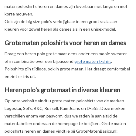
maten poloshirts heren en dames zijn leverbaar met lange en met
OVERHEMDEN
korte mouwen.
Ook zijn de big size polo’s verkrijgbaar in een groot scala aan
kleuren voor zowel heren als dames als in een unisexmodel.
ONDERGOED
Grote maten poloshirts voor heren en dames
BROEKEN / SHORTS
Draag een heren polo grote maat eens onder een mooie sweater
of in combinatie over een bijpassend
grote maten t-shirt
.
BODYWARMERS
Poloshirts zijn tijdloos, ook in grote maten. Het draagt comfortabel
en ziet er fris uit.
DENIM / SPIJKERGOED
Heren polo's grote maat in diverse kleuren
FLEECES
Op onze website vindt u grote maten poloshirts van de merken
Logostar, Sol’s, B&C, Russell, Kam Jeans en D-555. Deze merken
TRUIEN / VESTEN
verschillen enorm van pasvorm, dus we raden je aan altijd de
matentabellen onderaan de homepage te bekijken. Grote maten
poloshirts heren en dames vindt je bij GroteMatenBasics.nl!
JACKS / JASSEN