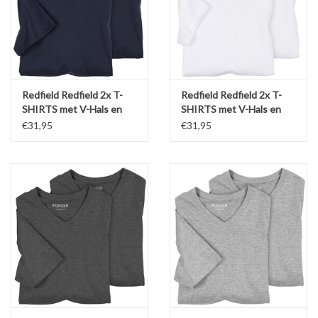
• 8XL - Borstomvang: 178 cm, Ruglengte: 94 cm
Machinewas : 30 graden
Redfield Redfield 2x T-
Redfield Redfield 2x T-
SHIRTS met V-Hals en
SHIRTS met V-Hals en
korte mouw navy
korte mouw wit
€31,95
€31,95