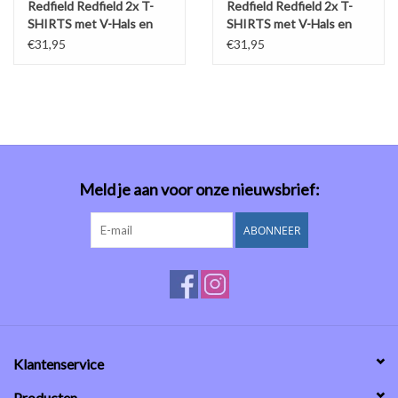
Redfield Redfield 2x T-
Redfield Redfield 2x T-
SHIRTS met V-Hals en
SHIRTS met V-Hals en
korte mouw antraciet
korte mouw grijs
€31,95
€31,95
Meld je aan voor onze nieuwsbrief:
ABONNEER
Klantenservice
Producten