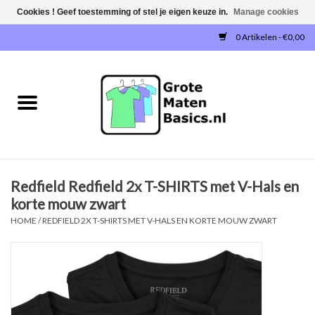
Cookies ! Geef toestemming of stel je eigen keuze in.
Manage cookies
0 Artikelen - €0,00
Home
NIEUW!
T-SHIRTS
Redfield Redfield 2x T-SHIRTS met V-Hals en
SWEATERS / SWEATVESTEN
korte mouw zwart
HOME
/
REDFIELD 2X T-SHIRTS MET V-HALS EN KORTE MOUW ZWART
POLOSHIRTS
JOGGINGBROEKEN
SINGLETS