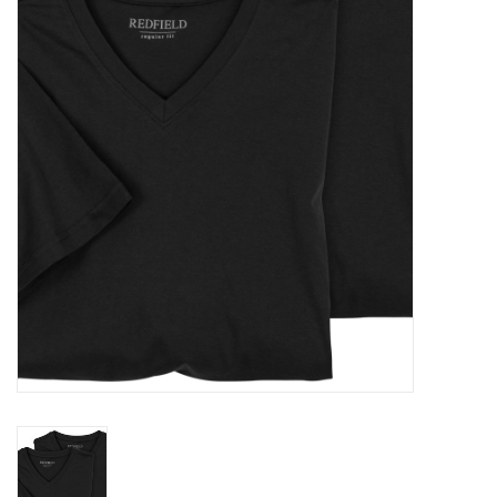
OVERHEMDEN
ONDERGOED
BROEKEN / SHORTS
BODYWARMERS
DENIM / SPIJKERGOED
FLEECES
TRUIEN / VESTEN
JACKS / JASSEN