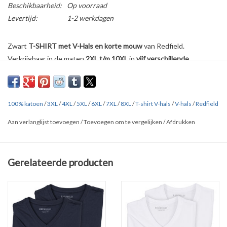
Beschikbaarheid:
Op voorraad
Levertijd:
1-2 werkdagen
Zwart
T-SHIRT met V-Hals en korte mouw
van Redfield.
Verkrijgbaar in de maten
2XL t/m 10XL
in
vijf verschillende
uitvoeringen
.
Gemaakt van 100% katoen en fraai afgewerkt.
Comfortabele pasvorm , elastische V-Hals
100% katoen
/
3XL
/
4XL
/
5XL
/
6XL
/
7XL
/
8XL
/
T-shirt V-hals
/
V-hals
/
Redfield
Double-pack : 2 T-shirts in verpakking
Aan verlanglijst toevoegen
/
Toevoegen om te vergelijken
/
Afdrukken
Maatvoering:
• 2XL - Borstomvang: 122 cm, Ruglengte: 80 cm
Gerelateerde producten
• 3XL - Borstomvang: 138 cm, Ruglengte: 84 cm
• 4XL - Borstomvang: 146 cm, Ruglengte: 86 cm
• 5XL - Borstomvang: 154 cm, Ruglengte: 88 cm
• 6XL - Borstomvang: 162 cm, Ruglengte: 90 cm
• 7XL - Borstomvang: 170 cm, Ruglengte: 92 cm