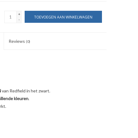
+
TOEVOEGEN AAN WINKELWAGEN
-
Reviews
(0)
N
van Redfield in het zwart.
illende kleuren
.
kt.