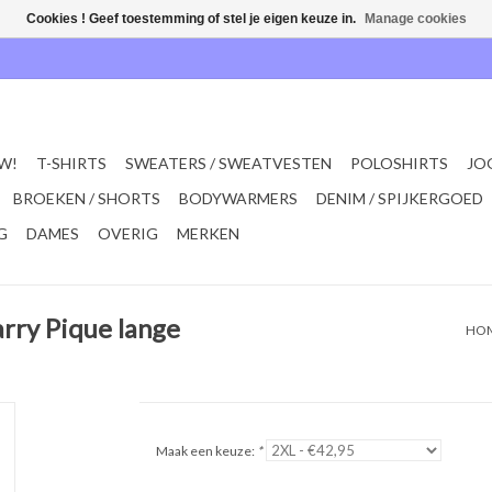
Cookies ! Geef toestemming of stel je eigen keuze in.
Manage cookies
W!
T-SHIRTS
SWEATERS / SWEATVESTEN
POLOSHIRTS
JO
BROEKEN / SHORTS
BODYWARMERS
DENIM / SPIJKERGOED
G
DAMES
OVERIG
MERKEN
rry Pique lange
HO
Maak een keuze:
*