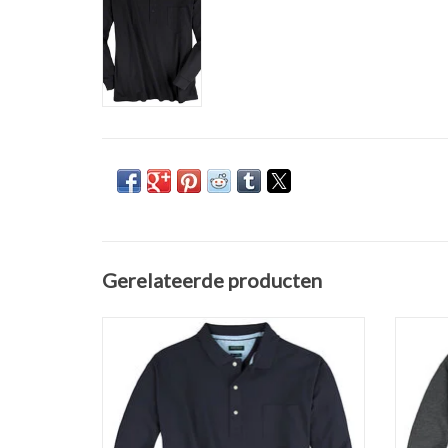
Gerelateerde producten
Kwaliteit Poloshirt met lange mouwen in navy
Kwalite
donker blauw van Redfield. Verkrijgbaar van
grijs 
2XL t/m 10XL. Gemaakt van aangenaam 100
10XL. G
% katoen pique.
TOEVOEGEN AAN WINKELWAGEN
TO