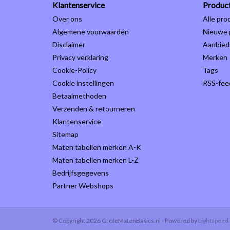
Klantenservice
Produc
Over ons
Alle pro
Algemene voorwaarden
Nieuwe 
Disclaimer
Aanbied
Privacy verklaring
Merken
Cookie-Policy
Tags
Cookie instellingen
RSS-fee
Betaalmethoden
Verzenden & retourneren
Klantenservice
Sitemap
Maten tabellen merken A-K
Maten tabellen merken L-Z
Bedrijfsgegevens
Partner Webshops
© Copyright 2026 GroteMatenBasics.nl - Powered by
Lightspeed