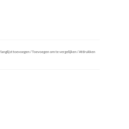
langlijst toevoegen
/
Toevoegen om te vergelijken
/
Afdrukken
 3XL - drie knopen vanaf maat 4XL