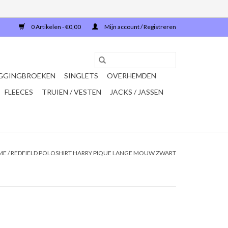
0 Artikelen - €0,00
Mijn account / Registreren
GGINGBROEKEN
SINGLETS
OVERHEMDEN
FLEECES
TRUIEN / VESTEN
JACKS / JASSEN
ME
/
REDFIELD POLOSHIRT HARRY PIQUE LANGE MOUW ZWART