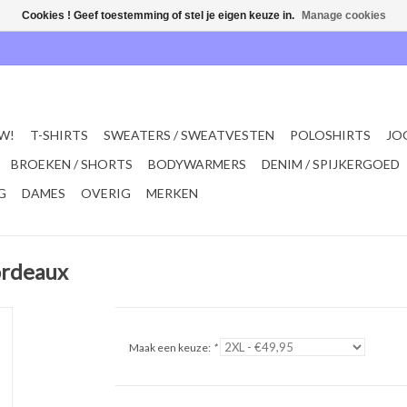
Cookies ! Geef toestemming of stel je eigen keuze in.
Manage cookies
W!
T-SHIRTS
SWEATERS / SWEATVESTEN
POLOSHIRTS
JO
BROEKEN / SHORTS
BODYWARMERS
DENIM / SPIJKERGOED
G
DAMES
OVERIG
MERKEN
ordeaux
Maak een keuze:
*