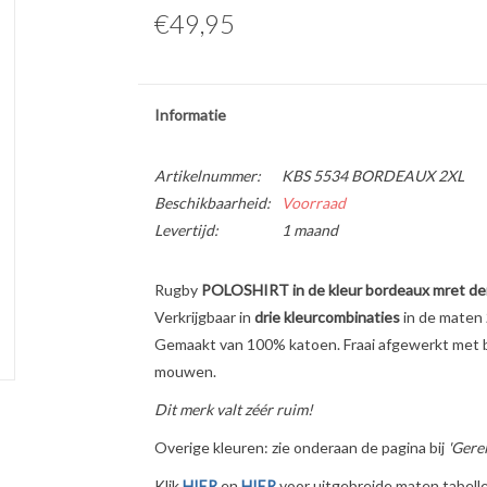
€49,95
Informatie
Artikelnummer:
KBS 5534 BORDEAUX 2XL
Beschikbaarheid:
Voorraad
Levertijd:
1 maand
Rugby
POLOSHIRT in de kleur bordeaux mret de
Verkrijgbaar in
drie kleurcombinaties
in de maten
Gemaakt van 100% katoen. Fraai afgewerkt met b
mouwen.
Dit merk valt zéér ruim!
Overige kleuren: zie onderaan de pagina bij
'Gere
Klik
HIER
en
HIER
voor uitgebreide maten tabelle