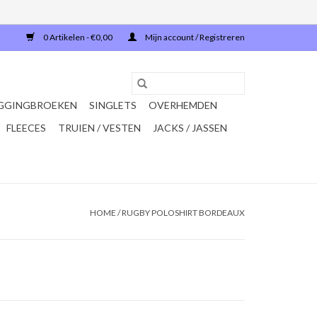
0 Artikelen - €0,00
Mijn account / Registreren
GGINGBROEKEN
SINGLETS
OVERHEMDEN
FLEECES
TRUIEN / VESTEN
JACKS / JASSEN
HOME
/
RUGBY POLOSHIRT BORDEAUX