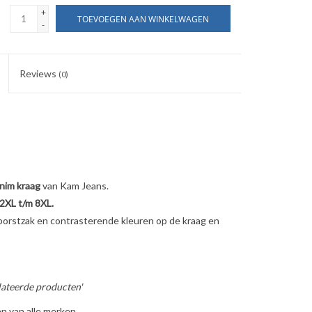
+
TOEVOEGEN AAN WINKELWAGEN
-
Reviews
(0)
nim kraag
van Kam Jeans.
2XL t/m 8XL.
orstzak en contrasterende kleuren op de kraag en
lateerde producten'
n van alle merken.