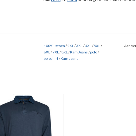
100% katoen
/
2XL
/
3XL
/
4XL
/
5XL
/
Aan ver
6XL
/
7XL
/
8XL
/
Kam Jeans
/
polo
/
poloshirt
/
Kam Jeans
l Rugby POLOSHIRT indigo van Kam
Verkrijgbaar in de maten 2XL t/m 8XL.
Gemaakt van 100% katoen.
EVOEGEN AAN WINKELWAGEN