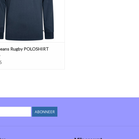
Jeans Rugby POLOSHIRT
o
5
ABONNEER