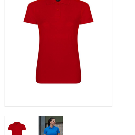
OVERHEMDEN
ONDERGOED
BROEKEN / SHORTS
BODYWARMERS
DENIM / SPIJKERGOED
FLEECES
TRUIEN / VESTEN
JACKS / JASSEN