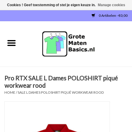
Cookies ! Geef toestemming of stel je eigen keuze in.
Manage cookies
0 Artikelen - €0,00
Home
NIEUW!
T-SHIRTS
Pro RTX SALE L Dames POLOSHIRT piqué
SWEATERS / SWEATVESTEN
workwear rood
HOME
/
SALE L DAMES POLOSHIRT PIQUÉ WORKWEAR ROOD
POLOSHIRTS
JOGGINGBROEKEN
SINGLETS