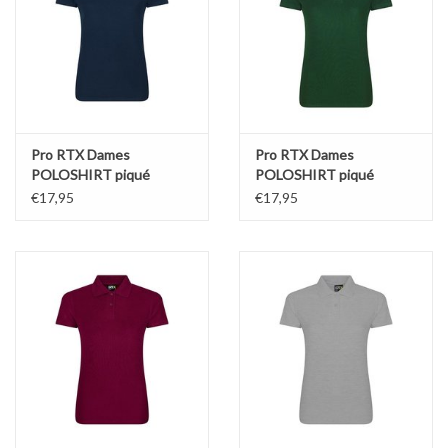
Pro RTX Dames
Pro RTX Dames
POLOSHIRT piqué
POLOSHIRT piqué
workwear navy
workwear bosgroen
€17,95
€17,95