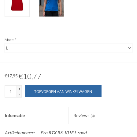
WERKKLEDING
DAMES
Maat:
*
OVERIG
Merken
€10,77
€17,95
+
TOEVOEGEN AAN WINKELWAGEN
-
Informatie
Reviews
(0)
Artikelnummer:
Pro RTX RX 101F L rood