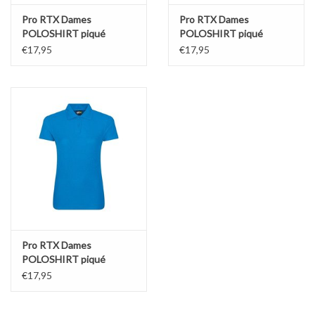
Pro RTX Dames
Pro RTX Dames
POLOSHIRT piqué
POLOSHIRT piqué
workwear bordeaux
workwear grijs
€17,95
€17,95
Pro RTX Dames
POLOSHIRT piqué
workwear atoll
€17,95