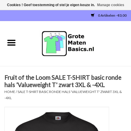
Cookies ! Geef toestemming of stel je eigen keuze in.
Manage cookies
0 Artikelen - €0,00
Home
NIEUW!
T-SHIRTS
Fruit of the Loom SALE T-SHIRT basic ronde
SWEATERS / SWEATVESTEN
hals 'Valueweight T' zwart 3XL & -4XL
HOME
/
SALE T-SHIRT BASIC RONDE HALS 'VALUEWEIGHT T' ZWART 3XL &
POLOSHIRTS
-4XL
JOGGINGBROEKEN
SINGLETS