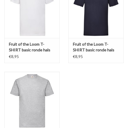
Fruit of the Loom T-
Fruit of the Loom T-
SHIRT basic ronde hals
SHIRT basic ronde hals
'Valueweight T' wit
'Valueweight T' navy
€8,95
€8,95