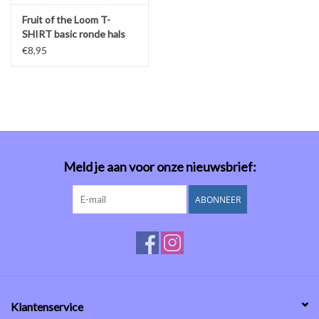
Fruit of the Loom T-
SHIRT basic ronde hals
'Valueweight T' grijs
€8,95
Meld je aan voor onze nieuwsbrief:
ABONNEER
Klantenservice