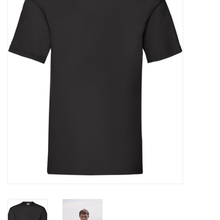
OVERHEMDEN
ONDERGOED
BROEKEN / SHORTS
BODYWARMERS
DENIM / SPIJKERGOED
FLEECES
TRUIEN / VESTEN
JACKS / JASSEN