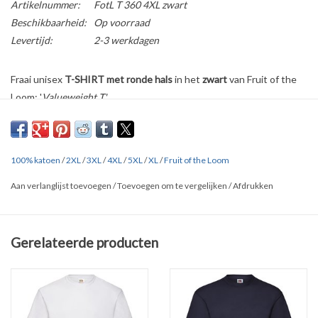
Artikelnummer:
FotL T 360 4XL zwart
Beschikbaarheid:
Op voorraad
Levertijd:
2-3 werkdagen
Fraai unisex
T-SHIRT met ronde hals
in het
zwart
van Fruit of the
Loom: '
Valueweight T'
SALE maat 3XL & 4XL
Gemaakt van 100% katoen, 165 g/m2.
100% katoen
/
2XL
/
3XL
/
4XL
/
5XL
/
XL
/
Fruit of the Loom
T-shirt met boorden van cotton-lycra rib. Dezelfde stof
Aan verlanglijst toevoegen
/
Toevoegen om te vergelijken
/
Afdrukken
verstevigingsband in de nek.
Fijngebreid. Zoom afgewerkt met dubbel stiksel. Regular fit
Gerelateerde producten
Overige kleuren: zie onderaan de pagina bij
'Gerelateerde
producten'
Klik
HIER
en
HIER
voor uitgebreide maten tabellen van alle merken.