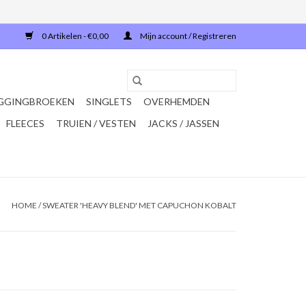
0 Artikelen - €0,00
Mijn account / Registreren
GGINGBROEKEN
SINGLETS
OVERHEMDEN
FLEECES
TRUIEN / VESTEN
JACKS / JASSEN
HOME
/
SWEATER 'HEAVY BLEND' MET CAPUCHON KOBALT