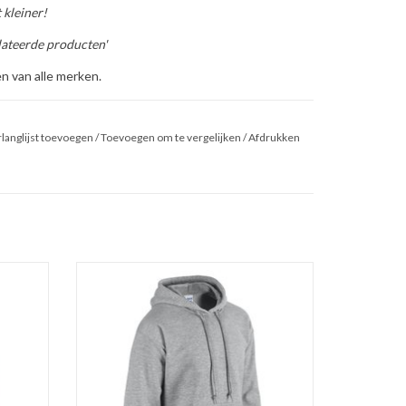
 kleiner!
ateerde producten'
n van alle merken.
langlijst toevoegen
/
Toevoegen om te vergelijken
/
Afdrukken
on van
Prachtige grijze sweater met capuchon van
maten S
het merk Gildan. Verkrijgbaar in de maten S
n.
t/m 5XL in zes klassieke kleuren.
lyester
Gemaakt van 50% katoen en 50% polyester
270 gr/m2. Regular fit.
voor.
Voorgekrompen met kangaroezak voor.
, s
Dubbel doorgestikt op armsgaten,