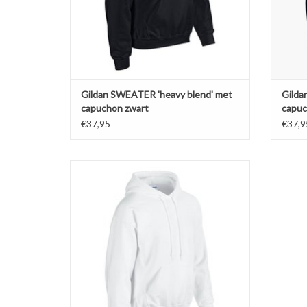
TOEVOEGEN AAN WINKELWAGEN
TO
Gildan SWEATER 'heavy blend' met
Gilda
capuchon zwart
capuc
€37,95
€37,9
Prachtige witte sweater met capuchon van
het merk Gildan. Verkrijgbaar in de maten S
t/m 5XL in zes klassieke kleuren.
Gemaakt van 50% katoen en 50% polyester
270 gr/m2. Regular fit.
Voorgekrompen met kangaroezak voor.
Dubbel doorgestikt op armsgaten,
TOEVOEGEN AAN WINKELWAGEN