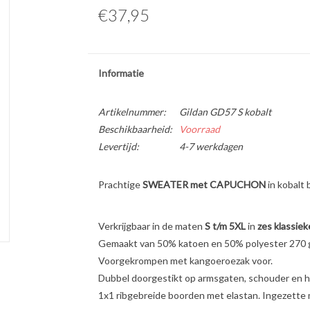
€37,95
Informatie
Artikelnummer:
Gildan GD57 S kobalt
Beschikbaarheid:
Voorraad
Levertijd:
4-7 werkdagen
Prachtige
SWEATER met CAPUCHON
in kobalt 
Verkrijgbaar in de maten
S t/m 5XL
in
zes klassiek
Gemaakt van 50% katoen en 50% polyester 270 gr
Voorgekrompen met kangoeroezak voor.
Dubbel doorgestikt op armsgaten, schouder en ha
1x1 ribgebreide boorden met elastan. Ingezette 