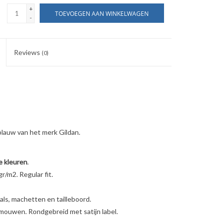
+
TOEVOEGEN AAN WINKELWAGEN
-
Reviews
(0)
blauw van het merk Gildan.
e kleuren
.
/m2. Regular fit.
ls, machetten en tailleboord.
mouwen. Rondgebreid met satijn label.