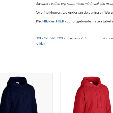
Sweaters vallen erg ruim, neem minimaal één maat
Overige kleuren: zie onderaan de pagina bij '
Gerel
Klik
HIER
en
HIER
voor uitgebreide maten tabelle
2XL
/
3XL
/
4XL
/
5XL
/
capuchon
/
XL
/
Aan ver
Gildan
ig navy blauw sweater met capuchon
Prachtige rode sweater met capuch
merk Gildan. Verkrijgbaar in de maten
het merk Gildan. Verkrijgbaar in de 
t/m 5XL in zes klassieke kleuren.
t/m 5XL in zes klassieke kleure
t van 50% katoen en 50% polyester
Gemaakt van 50% katoen en 50% po
270 gr/m2. Regular fit.
270 gr/m2. Regular fit.
gekrompen met kangaroezak voor.
Voorgekrompen met kangaroezak 
Dubbel doorgestikt op armsgat
Dubbel doorgestikt op armsgaten