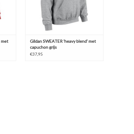
GEN
TOEVOEGEN AAN WINKELWAGEN
' met
Gildan SWEATER 'heavy blend' met
capuchon grijs
€37,95