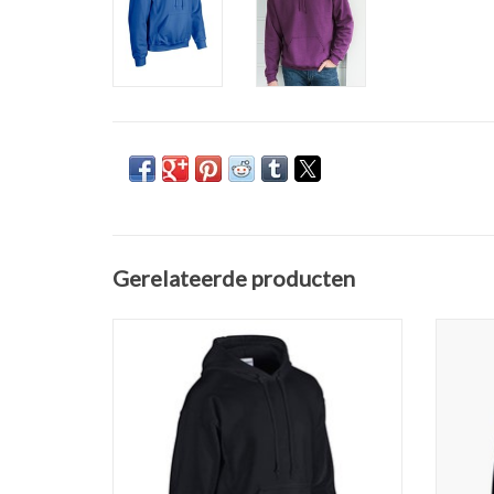
Gerelateerde producten
Prachtig zwarte sweater met capuchon van
Pracht
het merk Gildan. Verkrijgbaar in de maten S
van het 
t/m 5XL in zes klassieke kleuren.
S 
Gemaakt van 50% katoen en 50% polyester
Gemaak
270 gr/m2. Regular fit.
Voorgekrompen met kangaroezak voor.
Voor
Dubbel doorgestikt op armsgaten,