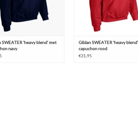
EVOEGEN AAN WINKELWAGEN
TOEVOEGEN AAN WINKELWA
n SWEATER 'heavy blend' met
Gildan SWEATER 'heavy blend
hon navy
capuchon rood
5
€31,95