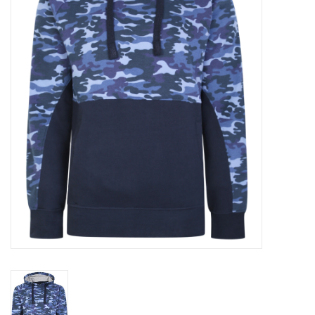
OVERHEMDEN
ONDERGOED
BROEKEN / SHORTS
BODYWARMERS
DENIM / SPIJKERGOED
FLEECES
TRUIEN / VESTEN
JACKS / JASSEN