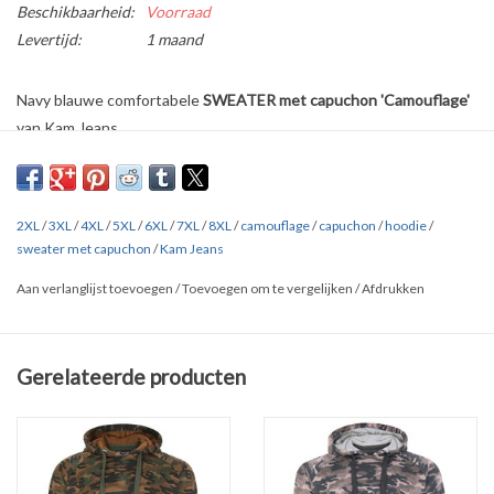
Beschikbaarheid:
Voorraad
Levertijd:
1 maand
Navy blauwe comfortabele
SWEATER met capuchon 'Camouflage'
van Kam Jeans.
Verkrijgbaar in
drie kleuren
in de maten
2XL t/m 8XL.
Fraai afgewerkte met ribboorden aan kraag, mouwen en
onderzoom.
2XL
/
3XL
/
4XL
/
5XL
/
6XL
/
7XL
/
8XL
/
camouflage
/
capuchon
/
hoodie
/
Gemaakt van hoogwaardig polycotton.
sweater met capuchon
/
Kam Jeans
Dit merk valt zéér ruim!
Aan verlanglijst toevoegen
/
Toevoegen om te vergelijken
/
Afdrukken
Overige kleuren: zie onderaan de pagina bij '
Gerelateerde
producten'
Gerelateerde producten
Klik
HIER
en
HIER
voor uitgebreide maten tabellen van alle merken.