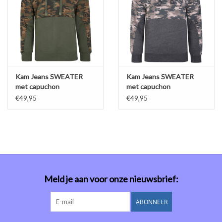
Kam Jeans SWEATER
Kam Jeans SWEATER
met capuchon
met capuchon
'Camouflage' - khaki
'Camouflage' - antraciet
€49,95
€49,95
Meld je aan voor onze nieuwsbrief:
ABONNEER