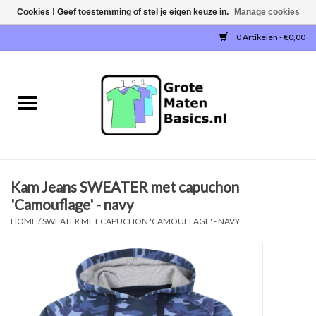
Cookies ! Geef toestemming of stel je eigen keuze in.
Manage cookies
0 Artikelen - €0,00
Home
NIEUW!
T-SHIRTS
Kam Jeans SWEATER met capuchon
SWEATERS / SWEATVESTEN
'Camouflage' - navy
HOME
/
SWEATER MET CAPUCHON 'CAMOUFLAGE' - NAVY
POLOSHIRTS
JOGGINGBROEKEN
SINGLETS