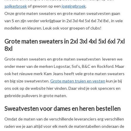
spijkerbroek
of gewoon op een
joggingbroek
.
OVERHEMDEN
Onze grote maten sweaters en grote maten sweatvesten gaan
van S en zijn verder verkrijgbaar in 2xl 3xl 4xl 5xl 6xl 7xl 8xl , in vele
modellen en kleuren. Leuk ook voor groepen of clubs!
ONDERGOED
Grote maten sweaters in 2xl 3xl 4xl 5xl 6xl 7xl
BROEKEN / SHORTS
8xl
Grote maten sweaters en grote maten sweatvesten leveren we
BODYWARMERS
onder meer van de merken Logostar, Sol’s, B&C en Rockford. Maar
ook het nieuwe merk Kam Jeans heeft vele grote maten sweaters
DENIM / SPIJKERGOED
en big size sweatvesten.
Grote maten truien en vesten
kun je bij
ons ook op de website hier vinden. Daar vind je ook spencers en
FLEECES
gebreide pullovers in grote maten.
Sweatvesten voor dames en heren bestellen
TRUIEN / VESTEN
Omdat de maten van de verschillende leveranciers erg verschillen
raden we je aan altijd voor elk merk de matentabellen onderaan de
JACKS / JASSEN