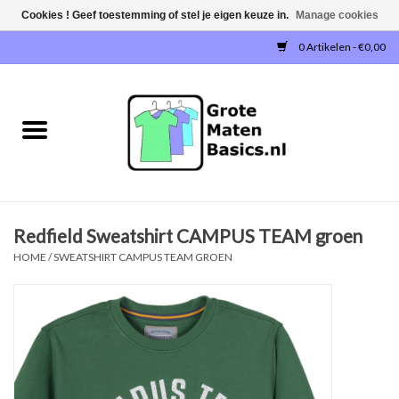
Cookies ! Geef toestemming of stel je eigen keuze in.
Manage cookies
0 Artikelen - €0,00
Home
NIEUW!
T-SHIRTS
Redfield Sweatshirt CAMPUS TEAM groen
SWEATERS / SWEATVESTEN
HOME
/
SWEATSHIRT CAMPUS TEAM GROEN
POLOSHIRTS
JOGGINGBROEKEN
SINGLETS