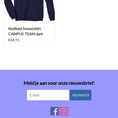
• 6XL - Borstomvang: 172 cm, Ruglengte: 91 cm
• 7XL - Borstomvang: 180 cm, Ruglengte: 93 cm
• 8XL - Borstomvang: 188 cm, Ruglengte: 95 cm
• 10XL - borstmovang: 204 cm, ruglengte: 99 cm
Redfield Sweatshirt
CAMPUS TEAM dark
denim
€64,95
Meld je aan voor onze nieuwsbrief:
ABONNEER