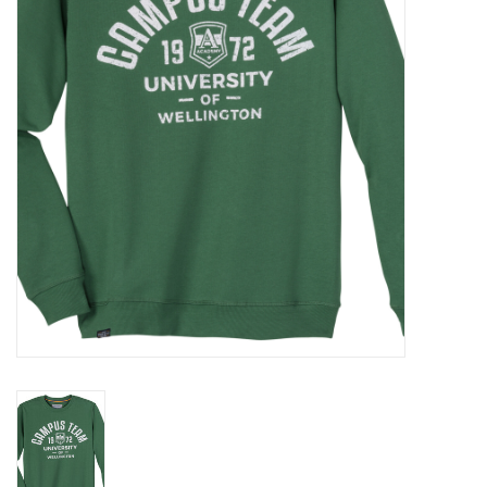
OVERHEMDEN
ONDERGOED
BROEKEN / SHORTS
BODYWARMERS
DENIM / SPIJKERGOED
FLEECES
TRUIEN / VESTEN
JACKS / JASSEN