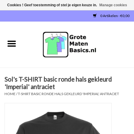
Cookies ! Geef toestemming of stel je eigen keuze in.
Manage cookies
0 Artikelen - €0,00
Home
NIEUW!
T-SHIRTS
Sol's T-SHIRT basic ronde hals gekleurd
SWEATERS / SWEATVESTEN
'Imperial' antraciet
HOME
/
T-SHIRT BASIC RONDE HALS GEKLEURD 'IMPERIAL' ANTRACIET
POLOSHIRTS
JOGGINGBROEKEN
SINGLETS