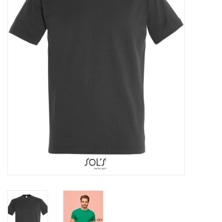
OVERHEMDEN
ONDERGOED
BROEKEN / SHORTS
BODYWARMERS
DENIM / SPIJKERGOED
FLEECES
TRUIEN / VESTEN
JACKS / JASSEN