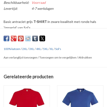
Beschikbaarheid:
Voorraad
Levertijd:
4-7 werkdagen
Basic antraciet grijs
T-SHIRT
in zware kwaliteit met ronde hals
'Imperial' van Sol's.
Verkrijgbaar in
15 kleuren
in de maten
S t/m 5XL!
Gemaakt van 100% heavy jersey half gekamd katoen (190 gr. p/m)
Versterkte nek- en schoudernaden.
100% katoen
/
2XL
/
3XL
/
4XL
/
5XL
/
XL
/
Sol's
Dubbele rib halsboord.
Aan verlanglijst toevoegen
/
Toevoegen om te vergelijken
/
Afdrukken
Overige kleuren: zie onderaan de pagina bij '
Gerelateerde
producten'
Gerelateerde producten
Klik
HIER
en
HIER
voor uitgebreide maten tabellen van alle merken.