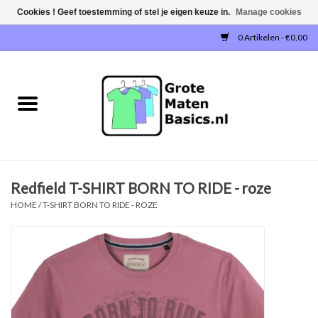
Cookies ! Geef toestemming of stel je eigen keuze in.
Manage cookies
0 Artikelen - €0,00
Home
NIEUW!
T-SHIRTS
Redfield T-SHIRT BORN TO RIDE - roze
SWEATERS / SWEATVESTEN
HOME
/
T-SHIRT BORN TO RIDE - ROZE
POLOSHIRTS
JOGGINGBROEKEN
SINGLETS