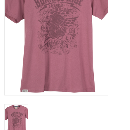
OVERHEMDEN
ONDERGOED
BROEKEN / SHORTS
BODYWARMERS
DENIM / SPIJKERGOED
FLEECES
TRUIEN / VESTEN
JACKS / JASSEN