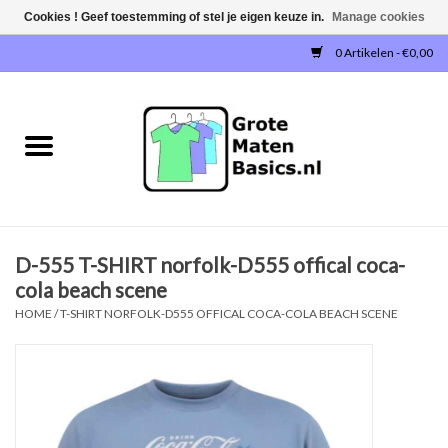
Cookies ! Geef toestemming of stel je eigen keuze in.
Manage cookies
0 Artikelen - €0,00
Home
NIEUW!
T-SHIRTS
D-555 T-SHIRT norfolk-D555 offical coca-
SWEATERS / SWEATVESTEN
cola beach scene
HOME
/
T-SHIRT NORFOLK-D555 OFFICAL COCA-COLA BEACH SCENE
POLOSHIRTS
JOGGINGBROEKEN
SINGLETS