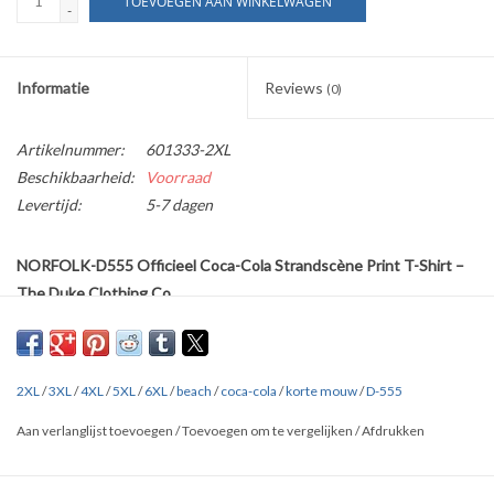
TOEVOEGEN AAN WINKELWAGEN
-
Informatie
Reviews
(0)
Artikelnummer:
601333-2XL
Beschikbaarheid:
Voorraad
Levertijd:
5-7 dagen
NORFOLK-D555 Officieel Coca-Cola Strandscène Print T-Shirt –
The Duke Clothing Co.
Breng een vleugje nostalgie en zomers plezier in je kledingkast met
het NORFOLK-D555 T-shirt.
Dit shirt is voorzien van een levendig en kleurrijk Coca-Cola strand
2XL
/
3XL
/
4XL
/
5XL
/
6XL
/
beach
/
coca-cola
/
korte mouw
/
D-555
tafereel, een iconisch ontwerp dat direct de aandacht trekt en een
Aan verlanglijst toevoegen
/
Toevoegen om te vergelijken
/
Afdrukken
vrolijke noot aan je outfit toevoegt.
De ronde hals en korte mouwen zorgen voor een klassieke en