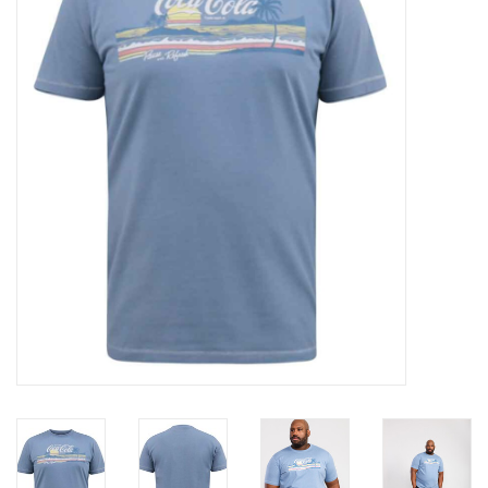
OVERHEMDEN
ONDERGOED
BROEKEN / SHORTS
BODYWARMERS
DENIM / SPIJKERGOED
FLEECES
TRUIEN / VESTEN
JACKS / JASSEN