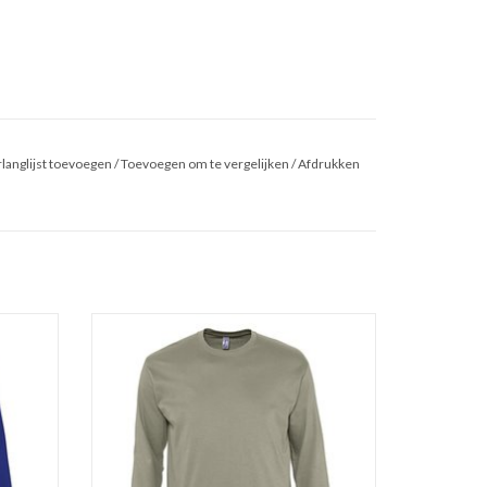
langlijst toevoegen
/
Toevoegen om te vergelijken
/
Afdrukken
e mouwen
Basic khaki t-shirt met lange mouwen en
ronde hals 'Monarch' van Sol's.Verkrijgbaar in
 maten S
11 kleuren in de maten S t/m 5XL!
Gemaakt van 100% heavy jersey half gekamd
f gekamd
katoen (150 gr. p/m)
Versterkte nek- en schoudernaden.
den.
Dubbele rib halsboord.