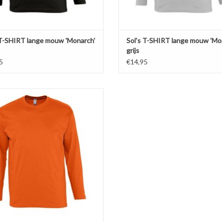
 T-SHIRT lange mouw 'Monarch'
Sol's T-SHIRT lange mouw 'Mo
grijs
5
€14,95
 oranje t-shirt met lange mouwen en
ls 'Monarch' van Sol's.Verkrijgbaar in
 kleuren in de maten S t/m 5XL!
 van 100% heavy jersey half gekamd
katoen (150 gr. p/m)
sterkte nek- en schoudernaden.
Dubbele rib halsboord.
EVOEGEN AAN WINKELWAGEN