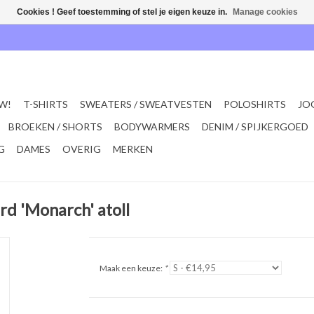
Cookies ! Geef toestemming of stel je eigen keuze in.
Manage cookies
W!
T-SHIRTS
SWEATERS / SWEATVESTEN
POLOSHIRTS
JO
BROEKEN / SHORTS
BODYWARMERS
DENIM / SPIJKERGOED
G
DAMES
OVERIG
MERKEN
rd 'Monarch' atoll
Maak een keuze:
*