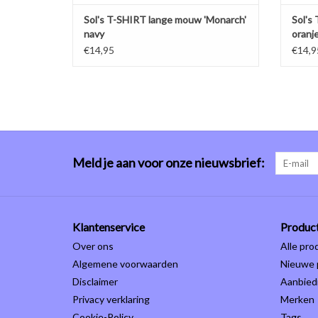
Sol's T-SHIRT lange mouw 'Monarch'
Sol's
navy
oranj
€14,95
€14,9
Meld je aan voor onze nieuwsbrief:
Klantenservice
Produc
Over ons
Alle pro
Algemene voorwaarden
Nieuwe 
Disclaimer
Aanbied
Privacy verklaring
Merken
Cookie-Policy
Tags