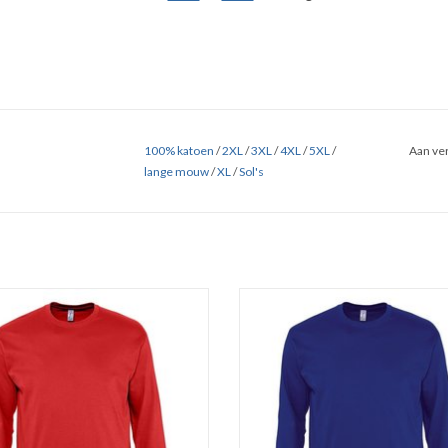
100% katoen
/
2XL
/
3XL
/
4XL
/
5XL
/
Aan ver
lange mouw
/
XL
/
Sol's
 rood t-shirt met lange mouwen en
Basic kobalt blauw t-shirt met lang
ls 'Monarch' van Sol's.Verkrijgbaar in
en ronde hals 'Monarch' van
 kleuren in de maten S t/m 5XL!
Sol's.Verkrijgbaar in 11 kleuren in de
 van 100% heavy jersey half gekamd
t/m 5XL!
katoen (150 gr. p/m)
Gemaakt van 100% heavy jersey hal
sterkte nek- en schoudernaden.
katoen (150 gr. p/m)
Dubbele rib halsboord.
Versterkte nek- en schouderna
Dubbele rib halsboord.