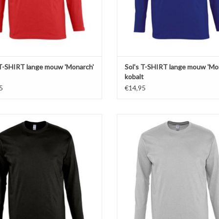
EVOEGEN AAN WINKELWAGEN
TOEVOEGEN AAN WINKELWA
 T-SHIRT lange mouw 'Monarch'
Sol's T-SHIRT lange mouw 'Mo
kobalt
5
€14,95
 zwart t-shirt met lange mouwen en
Basic grijs t-shirt met lange mou
ls 'Monarch' van Sol's.Verkrijgbaar in
ronde hals 'Monarch' van Sol's.Verkri
 kleuren in de maten S t/m 5XL!
11 kleuren in de maten S t/m 5
 van 100% heavy jersey half gekamd
Gemaakt van 100% heavy jersey hal
katoen (150 gr. p/m)
katoen (150 gr. p/m)
sterkte nek- en schoudernaden.
Versterkte nek- en schouderna
Dubbele rib halsboord.
Dubbele rib halsboord.
EVOEGEN AAN WINKELWAGEN
TOEVOEGEN AAN WINKELWA