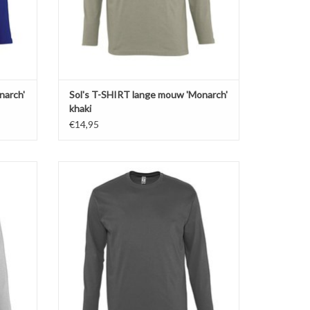
TOEVOEGEN AAN WINKELWAGEN
GEN
narch'
Sol's T-SHIRT lange mouw 'Monarch'
khaki
€14,95
wen en
Basic t-shirt antraciet grijs met lange
jgbaar in
mouwen en ronde hals 'Monarch' van Sol's.V
XL!
erkrijgbaar in 11 kleuren in de maten S t/m
f gekamd
5XL!
Gemaakt van 100% heavy jersey half gekamd
den.
katoen (150 gr. p/m)
Versterkte nek- en schoudernaden.
Dubbele rib halsboord.
GEN
TOEVOEGEN AAN WINKELWAGEN