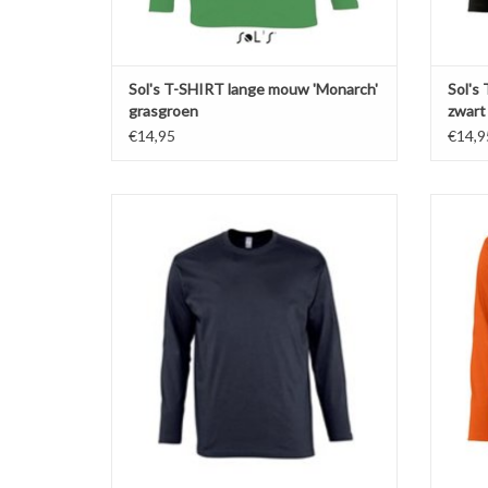
Sol's T-SHIRT lange mouw 'Monarch'
Sol's
grasgroen
zwart
€14,95
€14,9
Basic navy blauw t-shirt met lange mouwen
Basic
en ronde hals 'Monarch' van
ronde ha
Sol's.Verkrijgbaar in 11 kleuren in de maten S
11
t/m 5XL!
Gemaakt
Gemaakt van 100% heavy jersey half gekamd
katoen (150 gr. p/m)
Ver
Versterkte nek- en schoudernaden.
Dubbele rib halsboord.
TO
TOEVOEGEN AAN WINKELWAGEN