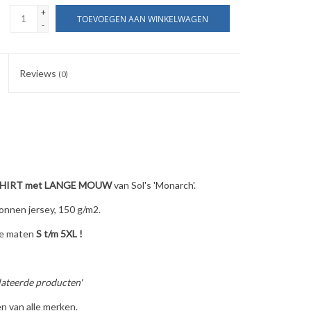
+
TOEVOEGEN AAN WINKELWAGEN
-
Reviews
(0)
SHIRT met LANGE MOUW
van Sol's 'Monarch'.
nnen jersey, 150 g/m2.
de maten
S t/m 5XL !
lateerde producten'
n van alle merken.