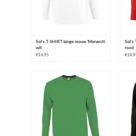
TOEVOEGEN AAN WINKELWAGEN
TO
Sol's T-SHIRT lange mouw 'Monarch'
Sol's
wit
rood
€14,95
€14,9
Basic grasgroen t-shirt met lange mouwen en
Basic
ronde hals 'Monarch' van Sol's.Verkrijgbaar in
ronde ha
11 kleuren in de maten S t/m 5XL!
11
Gemaakt van 100% heavy jersey half gekamd
Gemaakt
katoen (150 gr. p/m)
Versterkte nek- en schoudernaden.
Ver
Dubbele rib halsboord.
TOEVOEGEN AAN WINKELWAGEN
TO