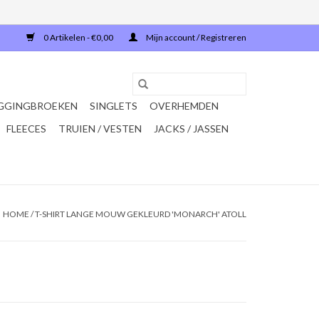
0 Artikelen - €0,00
Mijn account / Registreren
GGINGBROEKEN
SINGLETS
OVERHEMDEN
FLEECES
TRUIEN / VESTEN
JACKS / JASSEN
HOME
/
T-SHIRT LANGE MOUW GEKLEURD 'MONARCH' ATOLL