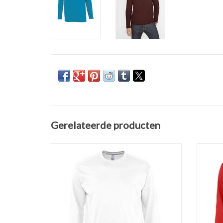
Gerelateerde producten
Basic wit t-shirt met lange mouwen en ronde
Basic
hals 'Monarch' van Sol's.Verkrijgbaar in 11
ronde ha
kleuren in de maten S t/m 5XL!
11
Gemaakt van 100% heavy jersey half gekamd
Gemaakt
katoen (150 gr. p/m)
Versterkte nek- en schoudernaden.
Ver
Dubbele rib halsboord.