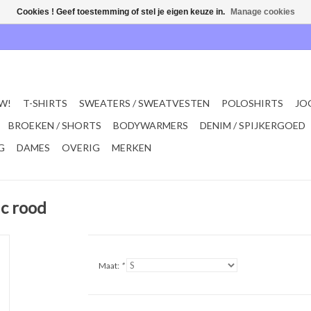
Cookies ! Geef toestemming of stel je eigen keuze in.
Manage cookies
W!
T-SHIRTS
SWEATERS / SWEATVESTEN
POLOSHIRTS
JO
BROEKEN / SHORTS
BODYWARMERS
DENIM / SPIJKERGOED
G
DAMES
OVERIG
MERKEN
ic rood
Maat:
*