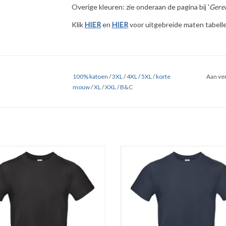
Overige kleuren: zie onderaan de pagina bij '
Gerel
Klik
HIER
en
HIER
voor uitgebreide maten tabelle
100% katoen
/
3XL
/
4XL
/
5XL
/
korte
Aan ver
mouw
/
XL
/
XXL
/
B&C
-shirt zwart van B&C met ronde hals in
Basic t-shirt van B&C met ronde ha
aliteit.Verkrijgbaar in 6 kleuren in de
blauw in zware kwaliteit.Verkrijgbaa
maten S t/m 5XL.
kleuren in de maten S t/m 5XL
akt van 100% katoen (190 gr. p/m)
Gemaakt van 100% katoen (190 gr.
sterkte nek- en schoudernaden.
Versterkte nek- en schouderna
Rib halsboord met elastan.
Rib halsboord met elastan.
breid en dubbel doorgestikt, dus gé
Rondgebreid en dubbel doorgestik