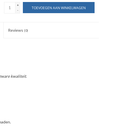
+
TOEVOEGEN AAN WINKELWAGEN
-
Reviews
(0)
zware kwaliteit
.
naden.