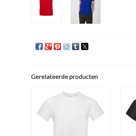
Gerelateerde producten
Basic t-shirt wit van B&C met ronde hals in
Basic t
zware kwaliteit. Verkrijgbaar in 6 kleuren in
zware kw
de maten S t/m 5XL.
Gemaakt van 100% katoen (190 gr. p/m)
Gema
Versterkte nek- en schoudernaden.
Ver
Rib halsboord met elastan.
Rondgebreid en dubbel doorgestikt, dus géé
Rondge