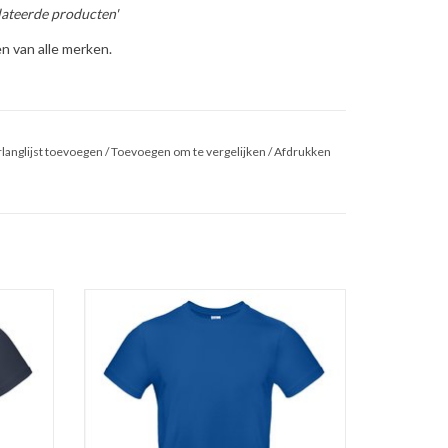
ateerde producten'
n van alle merken.
langlijst toevoegen
/
Toevoegen om te vergelijken
/
Afdrukken
ls navy
Basic t-shirt van B&C kobalt blauw met ronde
r in 6
hals in zware kwaliteit.Verkrijgbaar in 6
.
kleuren in de maten S t/m 5XL.
 p/m)
Gemaakt van 100% katoen (190 gr. p/m)
den.
Versterkte nek- en schoudernaden.
Rib halsboord met elastan.
t, d
Rondgebreid en dubbel doorgestikt,