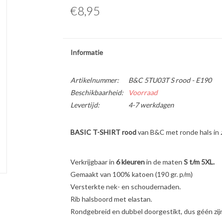
€8,95
Informatie
Artikelnummer:
B&C 5TU03T S rood - E190
Beschikbaarheid:
Voorraad
Levertijd:
4-7 werkdagen
BASIC T-SHIRT rood
van B&C met ronde hals in
Verkrijgbaar in
6 kleuren
in de maten
S t/m 5XL.
Gemaakt van 100% katoen (190 gr. p/m)
Versterkte nek- en schoudernaden.
Rib halsboord met elastan.
Rondgebreid en dubbel doorgestikt, dus géén zij