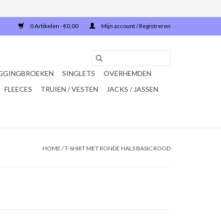
0 Artikelen - €0,00
Mijn account / Registreren
GGINGBROEKEN
SINGLETS
OVERHEMDEN
FLEECES
TRUIEN / VESTEN
JACKS / JASSEN
HOME
/
T-SHIRT MET RONDE HALS BASIC ROOD