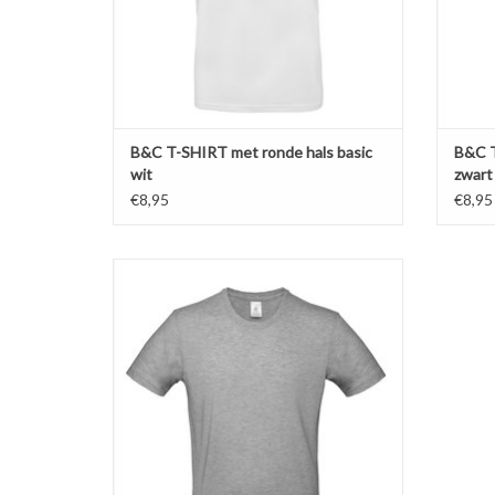
TOEVOEGEN AAN WINKELWAGEN
TO
B&C T-SHIRT met ronde hals basic
B&C T
wit
zwart
€8,95
€8,95
Basic t-shirt grijs van B&C met ronde hals in
zware kwaliteit.Verkrijgbaar in 6 kleuren in de
maten S t/m 5XL.
Gemaakt van 100% katoen (190 gr. p/m)
Versterkte nek- en schoudernaden.
Rib halsboord met elastan.
Rondgebreid en dubbel doorgestikt, dus gé
TOEVOEGEN AAN WINKELWAGEN