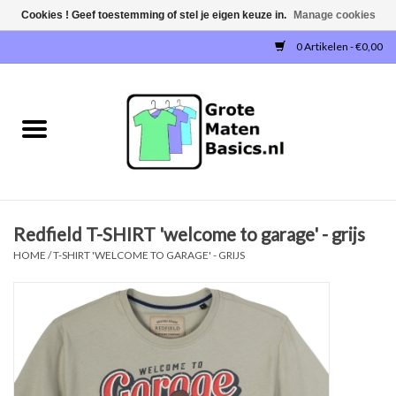
Cookies ! Geef toestemming of stel je eigen keuze in.
Manage cookies
0 Artikelen - €0,00
Home
NIEUW!
T-SHIRTS
Redfield T-SHIRT 'welcome to garage' - grijs
SWEATERS / SWEATVESTEN
HOME
/
T-SHIRT 'WELCOME TO GARAGE' - GRIJS
POLOSHIRTS
JOGGINGBROEKEN
SINGLETS