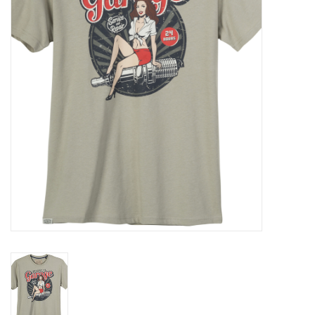
OVERHEMDEN
ONDERGOED
BROEKEN / SHORTS
BODYWARMERS
DENIM / SPIJKERGOED
FLEECES
TRUIEN / VESTEN
JACKS / JASSEN