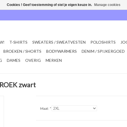
Cookies ! Geef toestemming of stel je eigen keuze in.
Manage cookies
W!
T-SHIRTS
SWEATERS / SWEATVESTEN
POLOSHIRTS
JO
BROEKEN / SHORTS
BODYWARMERS
DENIM / SPIJKERGOED
G
DAMES
OVERIG
MERKEN
BROEK zwart
Maat:
*