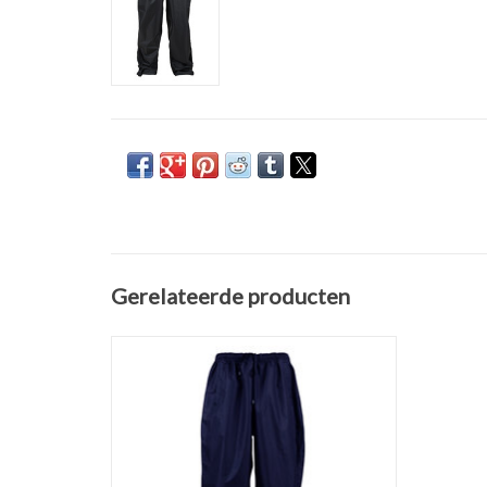
Gerelateerde producten
Mooi comfortabele donker blauwe
waterproof REGEN BROEK van Kam
Jeans.Verkrijgbaar in zwart en navy in de
maten 2XL t/m 8XL!
Waterafstotend, maar ademend, gemaakt
van 100% hoogwaardig polyester
Mooi afgewerkt, zakken met ritsen en