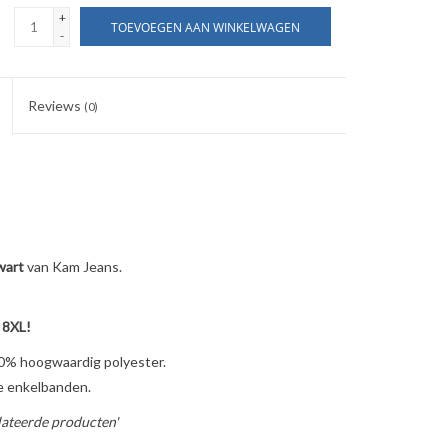
+
TOEVOEGEN AAN WINKELWAGEN
-
Reviews
(0)
art
van Kam Jeans.
 8XL!
0% hoogwaardig polyester.
e enkelbanden.
ateerde producten'