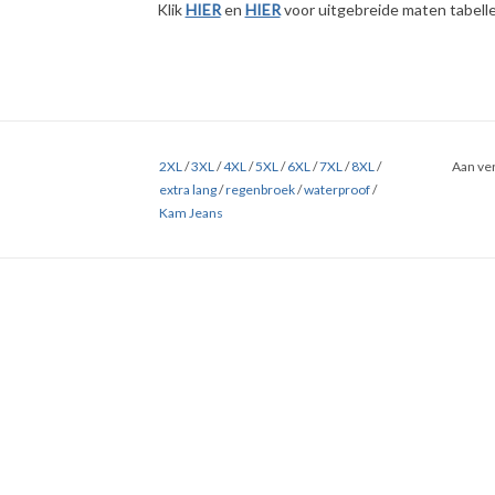
Klik
HIER
en
HIER
voor uitgebreide maten tabelle
2XL
/
3XL
/
4XL
/
5XL
/
6XL
/
7XL
/
8XL
/
Aan ver
extra lang
/
regenbroek
/
waterproof
/
Kam Jeans