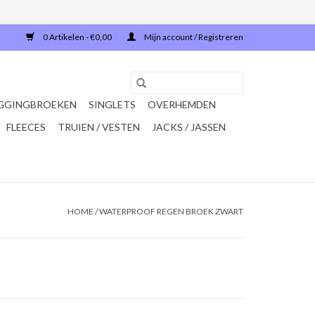
0 Artikelen - €0,00
Mijn account / Registreren
GGINGBROEKEN
SINGLETS
OVERHEMDEN
FLEECES
TRUIEN / VESTEN
JACKS / JASSEN
HOME
/
WATERPROOF REGEN BROEK ZWART