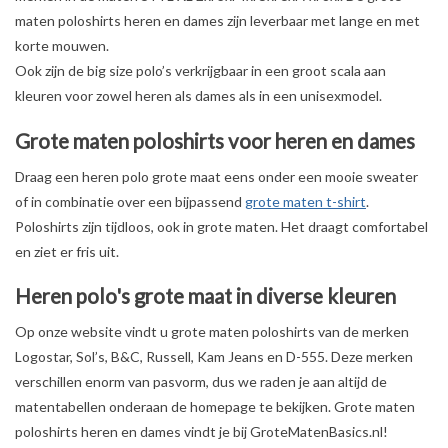
maten poloshirts heren en dames zijn leverbaar met lange en met
OVERHEMDEN
korte mouwen.
Ook zijn de big size polo’s verkrijgbaar in een groot scala aan
kleuren voor zowel heren als dames als in een unisexmodel.
ONDERGOED
Grote maten poloshirts voor heren en dames
BROEKEN / SHORTS
Draag een heren polo grote maat eens onder een mooie sweater
of in combinatie over een bijpassend
grote maten t-shirt
.
BODYWARMERS
Poloshirts zijn tijdloos, ook in grote maten. Het draagt comfortabel
en ziet er fris uit.
DENIM / SPIJKERGOED
Heren polo's grote maat in diverse kleuren
FLEECES
Op onze website vindt u grote maten poloshirts van de merken
Logostar, Sol’s, B&C, Russell, Kam Jeans en D-555. Deze merken
TRUIEN / VESTEN
verschillen enorm van pasvorm, dus we raden je aan altijd de
matentabellen onderaan de homepage te bekijken. Grote maten
poloshirts heren en dames vindt je bij GroteMatenBasics.nl!
JACKS / JASSEN