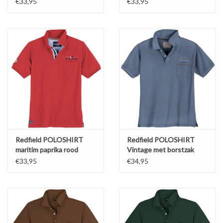
€33,95
€33,95
Redfield POLOSHIRT
Redfield POLOSHIRT
maritim paprika rood
Vintage met borstzak
blauw
€33,95
€34,95