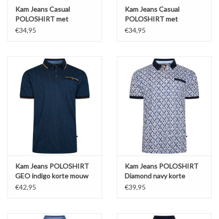
Kam Jeans Casual
Kam Jeans Casual
POLOSHIRT met
POLOSHIRT met
borstzak zwart met
borstzak zwart met blauw
€34,95
€34,95
bordeaux accent
accent
Kam Jeans POLOSHIRT
Kam Jeans POLOSHIRT
GEO indigo korte mouw
Diamond navy korte
mouw
€42,95
€39,95