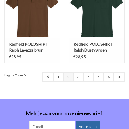
Redfield POLOSHIRT
Redfield POLOSHIRT
Ralph Lavazza bruin
Ralph Dusty groen
€28,95
€28,95
Pagina 2 van 6
1
2
3
4
5
6
Meld je aan voor onze nieuwsbrief:
ABONNEER