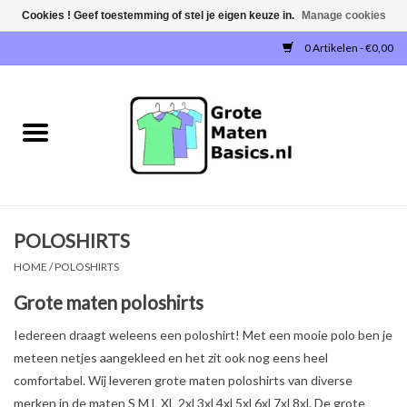
Cookies ! Geef toestemming of stel je eigen keuze in.
Manage cookies
0 Artikelen - €0,00
Home
NIEUW!
T-SHIRTS
POLOSHIRTS
SWEATERS / SWEATVESTEN
HOME
/
POLOSHIRTS
POLOSHIRTS
Grote maten poloshirts
Iedereen draagt weleens een poloshirt! Met een mooie polo ben je
JOGGINGBROEKEN
meteen netjes aangekleed en het zit ook nog eens heel
comfortabel. Wij leveren grote maten poloshirts van diverse
SINGLETS
merken in de maten S M L XL 2xl 3xl 4xl 5xl 6xl 7xl 8xl. De grote