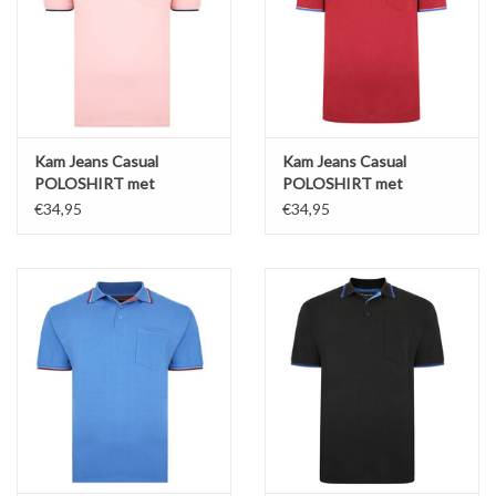
Kam Jeans Casual
Kam Jeans Casual
POLOSHIRT met
POLOSHIRT met
borstzak roze met zwart
borstzak bordeaux met
€34,95
€34,95
accent
blauw accent