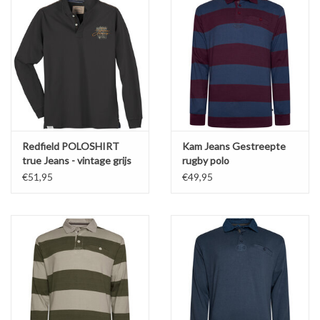
Redfield POLOSHIRT
Kam Jeans Gestreepte
true Jeans - vintage grijs
rugby polo
indigo/bordeaux lange
€51,95
€49,95
mouw