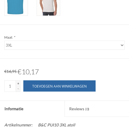
WERKKLEDING
DAMES
Maat:
*
OVERIG
Merken
€10,17
€16,95
+
TOEVOEGEN AAN WINKELWAGEN
-
Informatie
Reviews
(0)
Artikelnummer:
B&C PUI10 3XL atoll