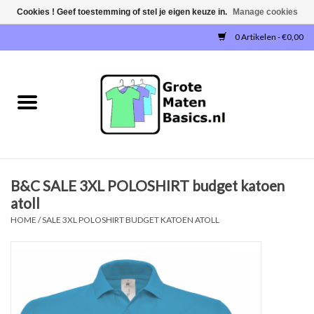
Cookies ! Geef toestemming of stel je eigen keuze in.
Manage cookies
0 Artikelen - €0,00
Home
NIEUW!
T-SHIRTS
B&C SALE 3XL POLOSHIRT budget katoen
SWEATERS / SWEATVESTEN
atoll
HOME
/
SALE 3XL POLOSHIRT BUDGET KATOEN ATOLL
POLOSHIRTS
JOGGINGBROEKEN
SINGLETS