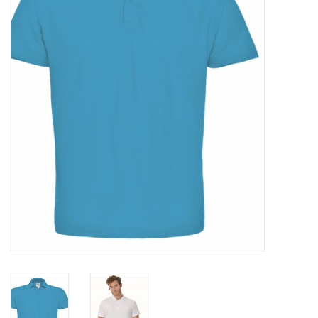
OVERHEMDEN
ONDERGOED
BROEKEN / SHORTS
BODYWARMERS
DENIM / SPIJKERGOED
FLEECES
TRUIEN / VESTEN
JACKS / JASSEN