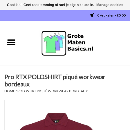
Cookies ! Geef toestemming of stel je eigen keuze in.
Manage cookies
0 Artikelen - €0,00
Home
NIEUW!
T-SHIRTS
Pro RTX POLOSHIRT piqué workwear
SWEATERS / SWEATVESTEN
bordeaux
HOME
/
POLOSHIRT PIQUÉ WORKWEAR BORDEAUX
POLOSHIRTS
JOGGINGBROEKEN
SINGLETS