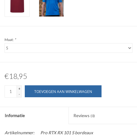
WERKKLEDING
DAMES
Maat:
*
OVERIG
Merken
€18,95
+
TOEVOEGEN AAN WINKELWAGEN
-
Informatie
Reviews
(0)
Artikelnummer:
Pro RTX RX 101 S bordeaux