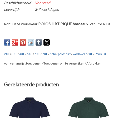
Beschikbaarheid:
Voorraad
Levertijd:
3-7 werkdagen
Robuuste workwear
POLOSHIRT PIQUE bordeaux
van Pro RTX.
Verkrijgbaar in
8 kleuren
in de maten
S t/m 7XL.
Ribboord en nek verstevigd met tape. Hals met drie ton-sur-ton
knoopjes.
2XL
/
3XL
/
4XL
/
5XL
/
6XL
/
7XL
/
polo
/
poloshirt
/
workwear
/
XL
/
Pro RTX
Gemaakt van 50% en 50% polyester (220 gr/m2). Dubbelgestikt,
Aan verlanglijst toevoegen
/
Toevoegen om te vergelijken
/
Afdrukken
wasbaar op 60 graden.
Overige kleuren: zie onderaan de pagina bij '
Gerelateerde
producten'
Gerelateerde producten
Klik
HIER
en
HIER
voor uitgebreide maten tabellen van alle merken.