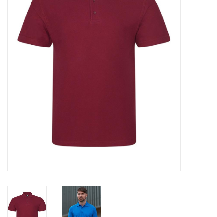
OVERHEMDEN
ONDERGOED
BROEKEN / SHORTS
BODYWARMERS
DENIM / SPIJKERGOED
FLEECES
TRUIEN / VESTEN
JACKS / JASSEN