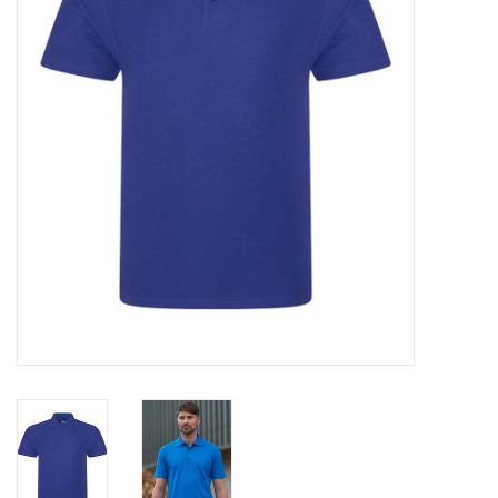
OVERHEMDEN
ONDERGOED
BROEKEN / SHORTS
BODYWARMERS
DENIM / SPIJKERGOED
FLEECES
TRUIEN / VESTEN
JACKS / JASSEN