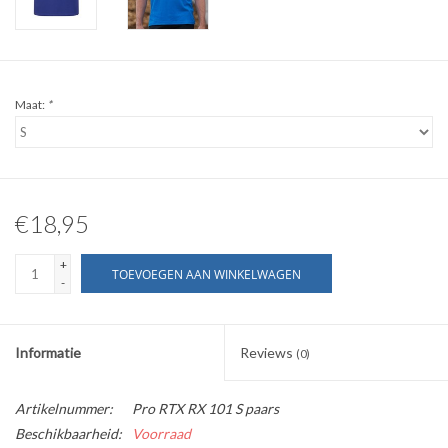
WERKKLEDING
DAMES
Maat:
*
OVERIG
Merken
€18,95
+
TOEVOEGEN AAN WINKELWAGEN
-
Informatie
Reviews
(0)
Artikelnummer:
Pro RTX RX 101 S paars
Beschikbaarheid:
Voorraad