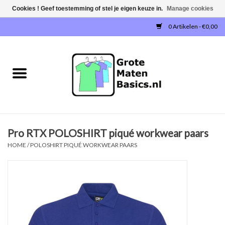
Cookies ! Geef toestemming of stel je eigen keuze in.
Manage cookies
0 Artikelen - €0,00
Home
NIEUW!
T-SHIRTS
Pro RTX POLOSHIRT piqué workwear paars
SWEATERS / SWEATVESTEN
HOME
/
POLOSHIRT PIQUÉ WORKWEAR PAARS
POLOSHIRTS
JOGGINGBROEKEN
SINGLETS