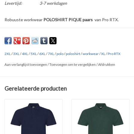
Levertijd:
3-7 werkdagen
Robuuste workwear
POLOSHIRT PIQUE paars
van Pro RTX.
Verkrijgbaar in
8 kleuren
in de maten
S t/m 7XL.
Ribboord en nek verstevigd met tape. Hals met drie ton-sur-ton
knoopjes.
2XL
/
3XL
/
4XL
/
5XL
/
6XL
/
7XL
/
polo
/
poloshirt
/
workwear
/
XL
/
Pro RTX
Gemaakt van 50% en 50% polyester (220 gr/m2). Dubbelgestikt,
Aan verlanglijst toevoegen
/
Toevoegen om te vergelijken
/
Afdrukken
wasbaar op 60 graden.
Overige kleuren: zie onderaan de pagina bij '
Gerelateerde
producten'
Gerelateerde producten
Klik
HIER
en
HIER
voor uitgebreide maten tabellen van alle merken.