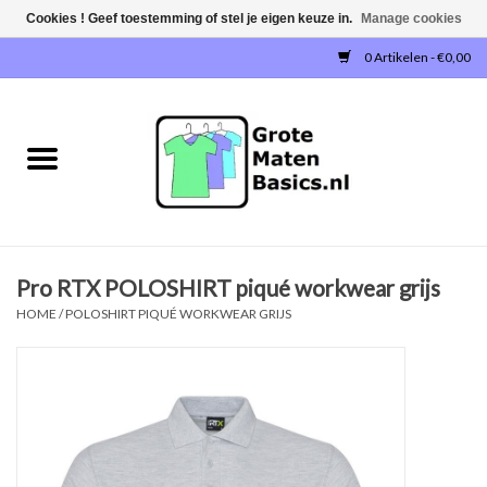
Cookies ! Geef toestemming of stel je eigen keuze in.
Manage cookies
0 Artikelen - €0,00
Home
NIEUW!
T-SHIRTS
Pro RTX POLOSHIRT piqué workwear grijs
SWEATERS / SWEATVESTEN
HOME
/
POLOSHIRT PIQUÉ WORKWEAR GRIJS
POLOSHIRTS
JOGGINGBROEKEN
SINGLETS