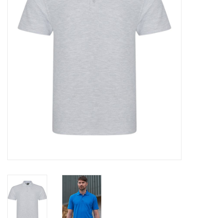
OVERHEMDEN
ONDERGOED
BROEKEN / SHORTS
BODYWARMERS
DENIM / SPIJKERGOED
FLEECES
TRUIEN / VESTEN
JACKS / JASSEN