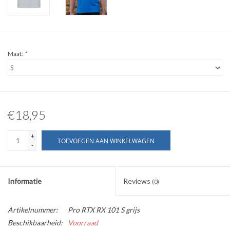
WERKKLEDING
DAMES
Maat:
*
OVERIG
Merken
€18,95
+
TOEVOEGEN AAN WINKELWAGEN
-
Informatie
Reviews
(0)
Artikelnummer:
Pro RTX RX 101 S grijs
Beschikbaarheid:
Voorraad