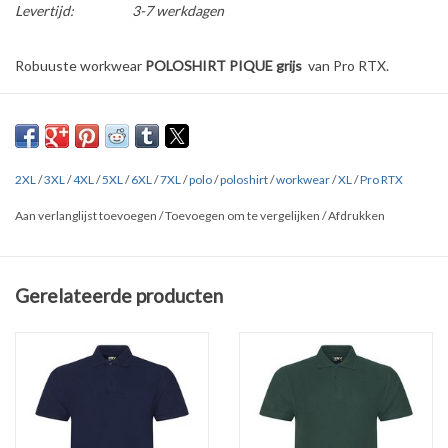
Levertijd:
3-7 werkdagen
Robuuste workwear
POLOSHIRT PIQUE grijs
van Pro RTX.
Verkrijgbaar in
8 kleuren
in de maten
S t/m 7XL.
Ribboord en nek verstevigd met tape. Hals met drie ton-sur-ton
knoopjes.
2XL
/
3XL
/
4XL
/
5XL
/
6XL
/
7XL
/
polo
/
poloshirt
/
workwear
/
XL
/
Pro RTX
Gemaakt van 50% en 50% polyester (220 gr/m2). Dubbelgestikt,
Aan verlanglijst toevoegen
/
Toevoegen om te vergelijken
/
Afdrukken
wasbaar op 60 graden.
Overige kleuren: zie onderaan de pagina bij '
Gerelateerde
producten'
Gerelateerde producten
Klik
HIER
en
HIER
voor uitgebreide maten tabellen van alle merken.